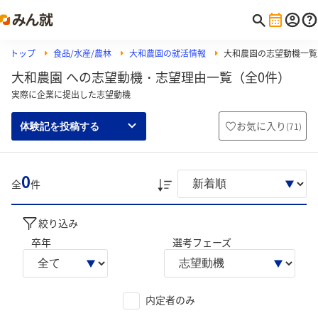
トップ
食品/水産/農林
大和農園の就活情報
大和農園の志望動機一覧
大和農園 への志望動機・志望理由一覧（全0件）
実際に企業に提出した志望動機
お気に入り
(
71
)
体験記を投稿する
0
全
件
絞り込み
卒年
選考フェーズ
内定者のみ