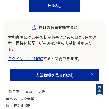
絞り込む
無料の会員登録すると
大和農園には
66
件の掲示板書き込みのほか
0
件の選
考・面接体験記、
0
件の内定者の志望動機がありま
す。
ログイン／会員登録
すると閲覧できます。
志望動機を見る(無料)
05年卒
文系
男性
学校名
：
東京大学
職種
：
非公開