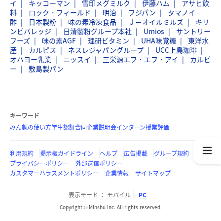
イ
キッコーマン
雪印メグミルク
伊藤ハム
アサヒ飲
料
ロック・フィールド
明治
フジパン
タマノイ
酢
日本製粉
味の素冷凍食品
Ｊ－オイルミルズ
キリ
ンビバレッジ
日清製粉グループ本社
Umios
サントリー
フーズ
味の素AGF
理研ビタミン
UHA味覚糖
東洋水
産
カルピス
ネスレジャパングループ
UCC上島珈琲
オハヨー乳業
ニッスイ
三栄源エフ・エフ・アイ
カルビ
ー
敷島製パン
キーワード
みん就の使い方
学生認証
合同企業説明会
インターン
授業評価
利用規約
掲示板ガイドライン
ヘルプ
広告掲載
グループ規約
プライバシーポリシー
外部送信ポリシー
カスタマーハラスメントポリシー
企業情報
サイトマップ
表示モード
モバイル
PC
Copyright © Minshu Inc. All rights reserved.