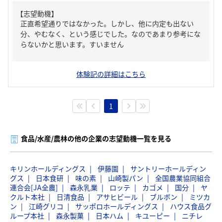
【志望動機】
正直希望通りではなかった。しかし、他に内定も出ない
分、やむなく、という感じでした。なのであまり参考にな
らないかと思います。すいません
体験記の詳細はこちら
1
食品/水産/農林の他の企業の志望動機一覧を見る
キリンホールディングス
伊藤園
サントリーホールディン
グス
日本食研
味の素
山崎製パン
全国農業協同組合
連合会[JA全農]
森永乳業
ロッテ
カゴメ
国分
ヤ
クルト本社
日清食品
アサヒビール
ブルボン
ミツカ
ン
江崎グリコ
サッポロホールディングス
ハウス食品グ
ループ本社
森永製菓
日本ハム
キユーピー
ニチレ