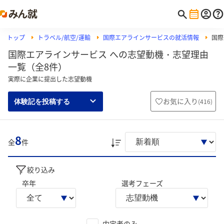
トップ
トラベル/航空/運輸
国際エアラインサービスの就活情報
国際
国際エアラインサービス への志望動機・志望理由
一覧（全8件）
実際に企業に提出した志望動機
お気に入り
(
416
)
体験記を投稿する
8
全
件
絞り込み
卒年
選考フェーズ
内定者のみ