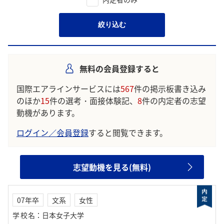
絞り込む
無料の会員登録すると
国際エアラインサービスには
567
件の掲示板書き込み
のほか
15
件の選考・面接体験記、
8
件の内定者の志望
動機があります。
ログイン／会員登録
すると閲覧できます。
志望動機を見る(無料)
07年卒
文系
女性
学校名
：
日本女子大学