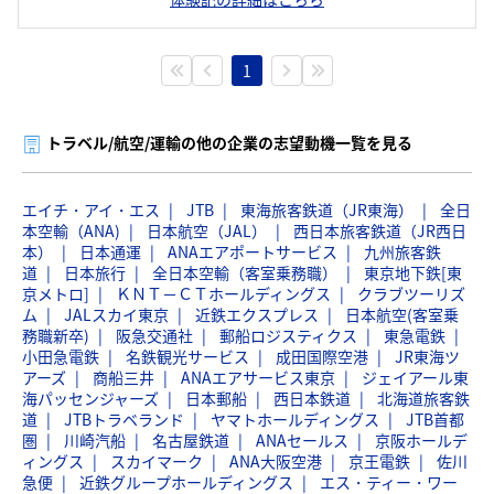
1
トラベル/航空/運輸の他の企業の志望動機一覧を見る
エイチ・アイ・エス
JTB
東海旅客鉄道（JR東海）
全日
本空輸（ANA)
日本航空（JAL）
西日本旅客鉄道（JR西日
本）
日本通運
ANAエアポートサービス
九州旅客鉄
道
日本旅行
全日本空輸（客室乗務職）
東京地下鉄[東
京メトロ]
ＫＮＴ－ＣＴホールディングス
クラブツーリズ
ム
JALスカイ東京
近鉄エクスプレス
日本航空(客室乗
務職新卒)
阪急交通社
郵船ロジスティクス
東急電鉄
小田急電鉄
名鉄観光サービス
成田国際空港
JR東海ツ
アーズ
商船三井
ANAエアサービス東京
ジェイアール東
海パッセンジャーズ
日本郵船
西日本鉄道
北海道旅客鉄
道
JTBトラベランド
ヤマトホールディングス
JTB首都
圏
川崎汽船
名古屋鉄道
ANAセールス
京阪ホールデ
ィングス
スカイマーク
ANA大阪空港
京王電鉄
佐川
急便
近鉄グループホールディングス
エス・ティー・ワー