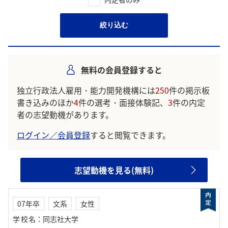
絞り込む
無料の会員登録すると
独立行政法人雇用・能力開発機構には
250
件の掲示板
書き込みのほか
4
件の選考・面接体験記、
3
件の内定
者の志望動機があります。
ログイン／会員登録
すると閲覧できます。
志望動機を見る(無料)
07年卒
文系
女性
学校名
：
同志社大学