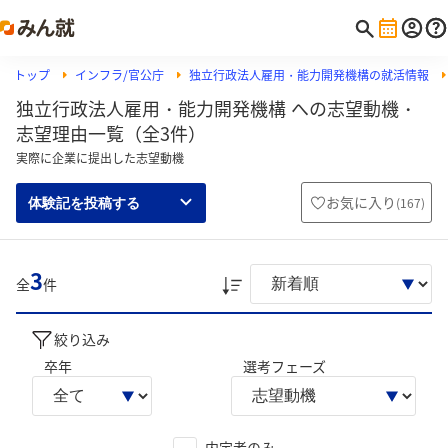
トップ
インフラ/官公庁
独立行政法人雇用・能力開発機構の就活情報
独立行政法人雇用・能力開発機構 への志望動機・
志望理由一覧（全3件）
実際に企業に提出した志望動機
お気に入り
(
167
)
体験記を投稿する
3
全
件
絞り込み
卒年
選考フェーズ
内定者のみ