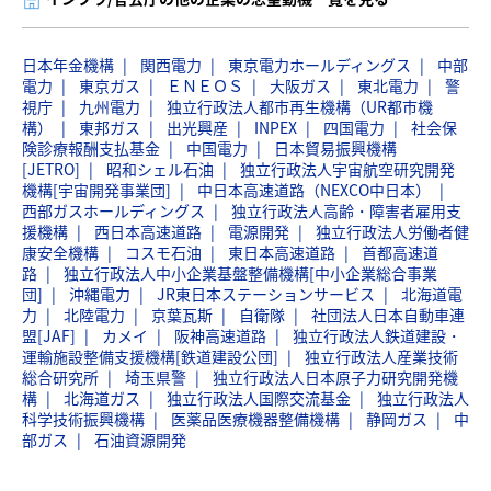
日本年金機構
関西電力
東京電力ホールディングス
中部
電力
東京ガス
ＥＮＥＯＳ
大阪ガス
東北電力
警
視庁
九州電力
独立行政法人都市再生機構（UR都市機
構）
東邦ガス
出光興産
INPEX
四国電力
社会保
険診療報酬支払基金
中国電力
日本貿易振興機構
[JETRO]
昭和シェル石油
独立行政法人宇宙航空研究開発
機構[宇宙開発事業団]
中日本高速道路（NEXCO中日本）
西部ガスホールディングス
独立行政法人高齢・障害者雇用支
援機構
西日本高速道路
電源開発
独立行政法人労働者健
康安全機構
コスモ石油
東日本高速道路
首都高速道
路
独立行政法人中小企業基盤整備機構[中小企業総合事業
団]
沖縄電力
JR東日本ステーションサービス
北海道電
力
北陸電力
京葉瓦斯
自衛隊
社団法人日本自動車連
盟[JAF]
カメイ
阪神高速道路
独立行政法人鉄道建設・
運輸施設整備支援機構[鉄道建設公団]
独立行政法人産業技術
総合研究所
埼玉県警
独立行政法人日本原子力研究開発機
構
北海道ガス
独立行政法人国際交流基金
独立行政法人
科学技術振興機構
医薬品医療機器整備機構
静岡ガス
中
部ガス
石油資源開発