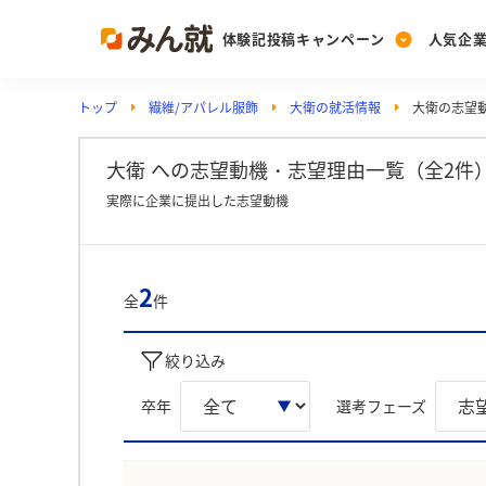
体験記投稿キャンペーン
人気企
トップ
繊維/アパレル服飾
大衛の就活情報
大衛の志望
Post
Ranking
PickUp
投稿する
ランキングを見る
注目の企業特集
大衛 への志望動機・志望理由一覧（全2件
実際に企業に提出した志望動機
Vote
投票する
2
全
件
動画で知ろう！業界・
絞り込み
卒年
選考フェーズ