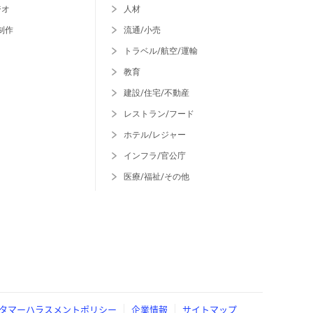
ジオ
人材
制作
流通/小売
トラベル/航空/運輸
教育
建設/住宅/不動産
レストラン/フード
ホテル/レジャー
インフラ/官公庁
医療/福祉/その他
タマーハラスメントポリシー
企業情報
サイトマップ