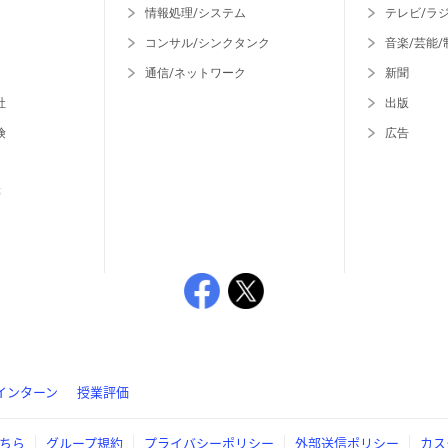
情報処理/システム
テレビ/ラ
コンサル/シンクタンク
音楽/芸能/
通信/ネットワーク
新聞
社
出版
険
広告
等
インターン
授業評価
ちら
グループ規約
プライバシーポリシー
外部送信ポリシー
カス