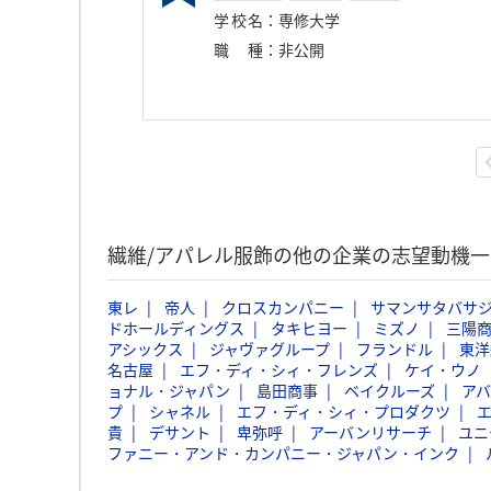
学校名
：
専修大学
職種
：
非公開
繊維/アパレル服飾の他の企業の志望動機
東レ
帝人
クロスカンパニー
サマンサタバサ
ドホールディングス
タキヒヨー
ミズノ
三陽
アシックス
ジャヴァグループ
フランドル
東洋
名古屋
エフ・ディ・シィ・フレンズ
ケイ・ウノ
ョナル・ジャパン
島田商事
ベイクルーズ
ア
プ
シャネル
エフ・ディ・シィ・プロダクツ
貴
デサント
卑弥呼
アーバンリサーチ
ユニ
ファニー・アンド・カンパニー・ジャパン・インク