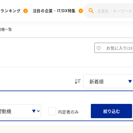
業ランキング
注目の企業・IT/DX特集
動機一覧
注目の企業特集
みんなのIT業界新卒就職人気企業ランキング
みんな
[27卒] 本選考体験記投稿キャンペーン
28卒 注目企業特集
27卒 注目企業特集
みんなのDX企業就職ブランド調査
）
お気に入り
(
33
注目のIT・DX企業特集
28卒 IT・DX企業特集
27卒 IT・DX企業特集
28卒
みんなのIT業界新卒就職人気企業ランキング
みんな
企業研究
絞り込む
内定者のみ