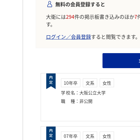
無料の会員登録すると
大衛には
294
件の掲示板書き込みのほか
7
す。
ログイン／会員登録
すると閲覧できます
10年卒
文系
女性
学校名
：
大阪公立大学
職種
：
非公開
07年卒
文系
女性