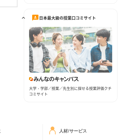
日本最大級の授業口コミサイト
大学・学部／授業／先生別に探せる授業評価クチ
コミサイト
ミ
人材/サービス