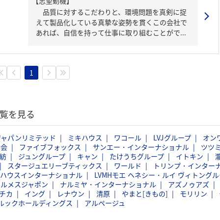
【志望動機】
品質に対するこだわりと、環境問題を真剣に捉
えて製品化している真摯な姿勢を貫くこの会社で
あれば、自信を持って仕事に取り組むことがで...
1
一覧を見る
ジャパンリミテッド
ミキハウス
ワコール
LVJグループ
オン
商会
ファイブフォックス
サンエー・インターナショナル
ツツ
紡
ジュングループ
キャン
たけうちグループ
イトキン
スタージュエリーブティックス
ワールド
トリンプ・インター
バハウスインターナショナル
LVMHモエ ヘネシー・ルイ ヴィトングル
エルメスジャポン
ナルミヤ・インターナショナル
アズノゥアズ
チカ
イング
レナウン
清原
やまと[きもの]
モリリン
ルックホールディングス
アルページュ