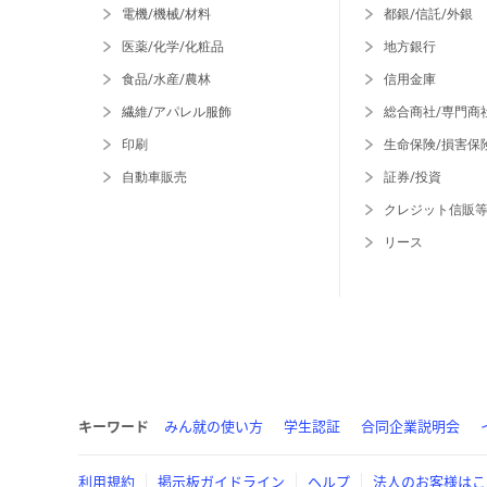
電機/機械/材料
都銀/信託/外銀
医薬/化学/化粧品
地方銀行
食品/水産/農林
信用金庫
繊維/アパレル服飾
総合商社/専門商
印刷
生命保険/損害保
自動車販売
証券/投資
クレジット信販
リース
キーワード
みん就の使い方
学生認証
合同企業説明会
利用規約
掲示板ガイドライン
ヘルプ
法人のお客様はこ