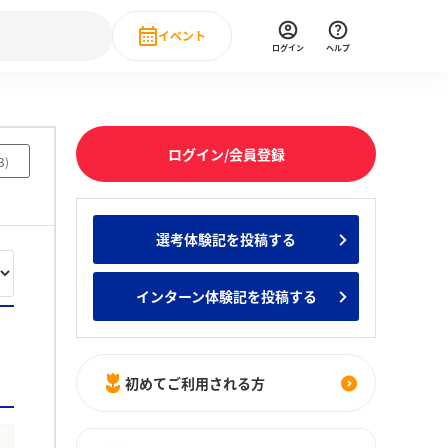
イベント
ログイン
ヘルプ
Event
の新卒就職人気企業ランキング
みんなのインターン人気企業ランキン
直近のイベント一覧
ログイン/会員登録
3
)
もっと見る
 IT・DX現場社員インタビュー
選考体験記を投稿する
の新卒就職人気企業ランキング
みんなのインターン人気企業ランキン
インターン体験記を投稿する
初めてご利用される方