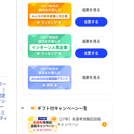
結果を見る
投票する
結果を見る
投票する
結果を見る
ワー
ミ
瀧定
ナシ
ー
ギフト付キャンペーン一覧
三
ティ
［27卒］本選考体験記投稿
キャンペーン