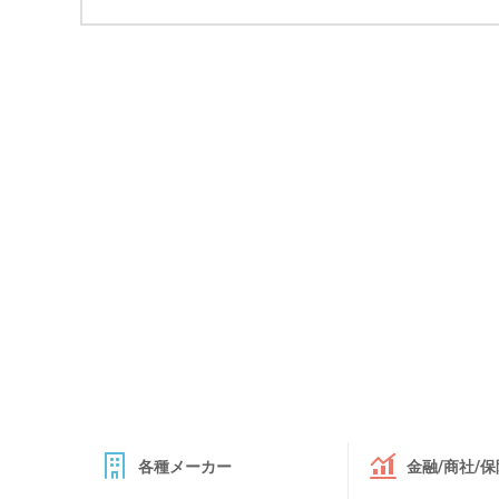
各種メーカー
金融/商社/保