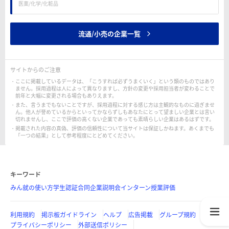
医薬/化学/化粧品
流通/小売の企業一覧
サイトからのご注意
ここに掲載しているデータは、「こうすれば必ずうまくいく」という類のものではあり
ません。採用過程は人によって異なりますし、方針の変更や採用担当者が変わることで
前年と大幅に変更される場合もありえます。
また、言うまでもないことですが、採用過程に対する感じ方は主観的なものに過ぎませ
ん。他人が誉めているからといってかならずしもあなたにとって望ましい企業とは言い
切れませんし、ここで評価の高くない企業であっても素晴らしい企業はあるはずです。
掲載された内容の真偽、評価の信頼性について当サイトは保証しかねます。あくまでも
「一つの結果」として参考程度にとどめてください。
キーワード
みん就の使い方
学生認証
合同企業説明会
インターン
授業評価
利用規約
掲示板ガイドライン
ヘルプ
広告掲載
グループ規約
プライバシーポリシー
外部送信ポリシー