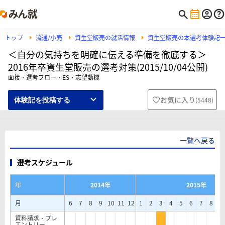
トップ
流通/小売
資生堂販売の就活情報
資生堂販売の本選考体験記
＜自分の気持ちを明確に伝える準備を徹底する＞
2016年卒資生堂販売の選考対策(2015/10/04公開)
面接・選考フロー・ES・志望動機
お気に入り
(
5448
)
体験記を投稿する
一覧へ戻る
選考スケジュール
年
2014年
2015年
月
6
7
8
9
10
11
12
1
2
3
4
5
6
7
8
9
資料請求・プレ
エントリー