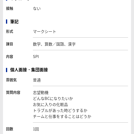
ない
接触
筆記
マークシート
形式
数学、算数／国語、漢字
課目
SPI
内容
個人面接・集団面接
普通
雰囲気
志望動機
質問内容
どんなBCになりたいか
お気に入りの化粧品
トラブルがあった時どうするか
チームと仕事をすることはどうか
1回
回数