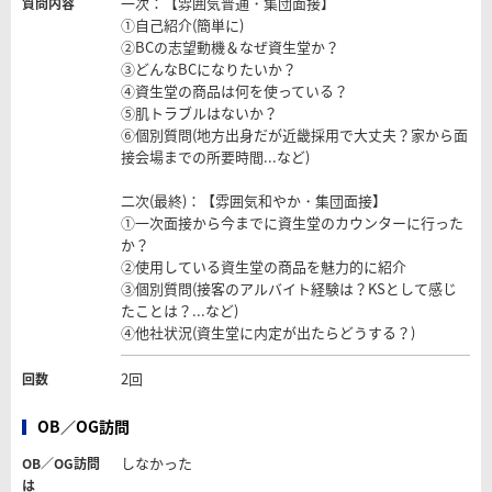
一次：【雰囲気普通・集団面接】
質問内容
①自己紹介(簡単に)
②BCの志望動機＆なぜ資生堂か？
③どんなBCになりたいか？
④資生堂の商品は何を使っている？
⑤肌トラブルはないか？
⑥個別質問(地方出身だが近畿採用で大丈夫？家から面
接会場までの所要時間...など)
二次(最終)：【雰囲気和やか・集団面接】
①一次面接から今までに資生堂のカウンターに行った
か？
②使用している資生堂の商品を魅力的に紹介
③個別質問(接客のアルバイト経験は？KSとして感じ
たことは？...など)
④他社状況(資生堂に内定が出たらどうする？)
2回
回数
OB／OG訪問
しなかった
OB／OG訪問
は