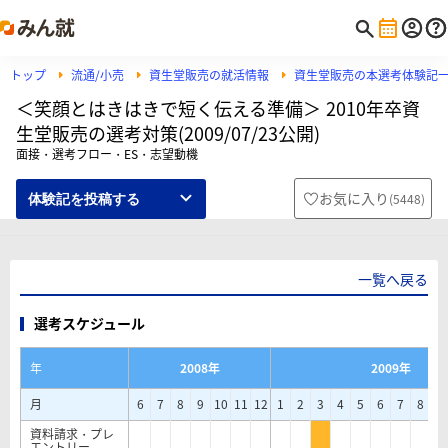
トップ
流通/小売
資生堂販売の就活情報
資生堂販売の本選考体験記
＜笑顔とはきはきで短く伝える準備＞ 2010年卒資
生堂販売の選考対策(2009/07/23公開)
面接・選考フロー・ES・志望動機
お気に入り
(
5448
)
体験記を投稿する
一覧へ戻る
選考スケジュール
年
2008年
2009年
月
6
7
8
9
10
11
12
1
2
3
4
5
6
7
8
9
資料請求・プレ
エントリー