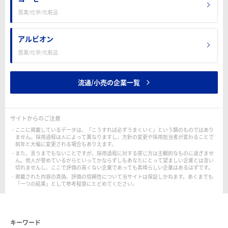
医薬/化学/化粧品
アルビオン
医薬/化学/化粧品
流通/小売の企業一覧
サイトからのご注意
ここに掲載しているデータは、「こうすれば必ずうまくいく」という類のものではあり
ません。採用過程は人によって異なりますし、方針の変更や採用担当者が変わることで
前年と大幅に変更される場合もありえます。
また、言うまでもないことですが、採用過程に対する感じ方は主観的なものに過ぎませ
ん。他人が誉めているからといってかならずしもあなたにとって望ましい企業とは言い
切れませんし、ここで評価の高くない企業であっても素晴らしい企業はあるはずです。
掲載された内容の真偽、評価の信頼性について当サイトは保証しかねます。あくまでも
「一つの結果」として参考程度にとどめてください。
キーワード