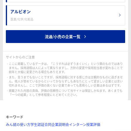
アルビオン
医薬/化学/化粧品
流通/小売の企業一覧
サイトからのご注意
ここに掲載しているデータは、「こうすれば必ずうまくいく」という類のものではあり
ません。採用過程は人によって異なりますし、方針の変更や採用担当者が変わることで
前年と大幅に変更される場合もありえます。
また、言うまでもないことですが、採用過程に対する感じ方は主観的なものに過ぎませ
ん。他人が誉めているからといってかならずしもあなたにとって望ましい企業とは言い
切れませんし、ここで評価の高くない企業であっても素晴らしい企業はあるはずです。
掲載された内容の真偽、評価の信頼性について当サイトは保証しかねます。あくまでも
「一つの結果」として参考程度にとどめてください。
キーワード
みん就の使い方
学生認証
合同企業説明会
インターン
授業評価