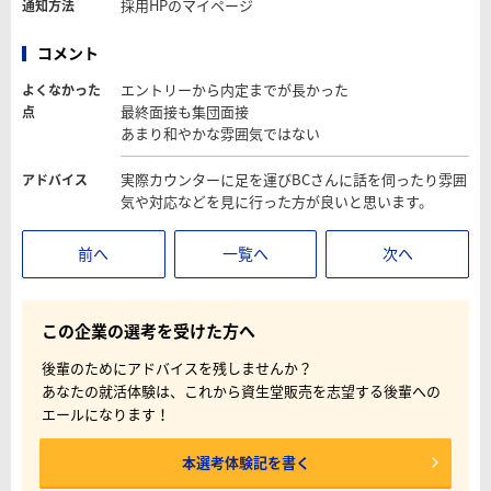
採用HPのマイページ
通知方法
コメント
エントリーから内定までが長かった
よくなかった
最終面接も集団面接
点
あまり和やかな雰囲気ではない
実際カウンターに足を運びBCさんに話を伺ったり雰囲
アドバイス
気や対応などを見に行った方が良いと思います。
前へ
一覧へ
次へ
この企業の選考を受けた方へ
後輩のためにアドバイスを残しませんか？
あなたの就活体験は、これから資生堂販売を志望する後輩への
エールになります！
本選考体験記を書く