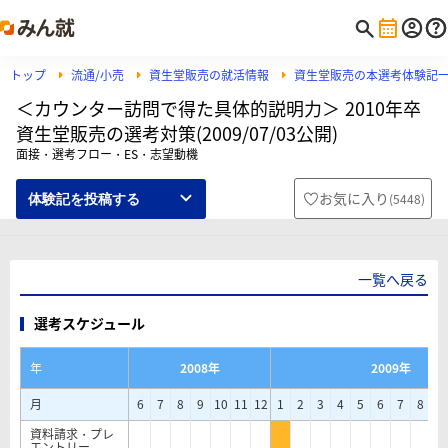
トップ
流通/小売
資生堂販売の就活情報
資生堂販売の本選考体験記
＜カウンター訪問で得た具体的説明力＞ 2010年卒
資生堂販売の選考対策(2009/07/03公開)
面接・選考フロー・ES・志望動機
お気に入り
(
5448
)
体験記を投稿する
一覧へ戻る
選考スケジュール
年
2008年
2009年
月
6
7
8
9
10
11
12
1
2
3
4
5
6
7
8
9
資料請求・プレ
エントリー