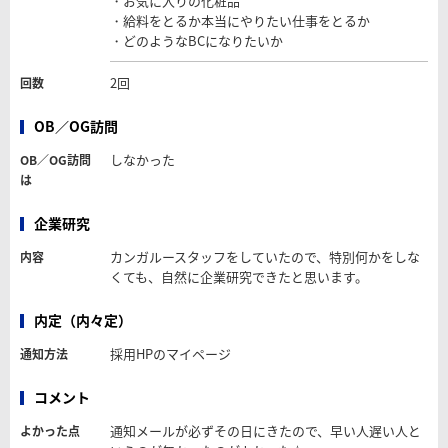
・お気に入りの化粧品
・給料をとるか本当にやりたい仕事をとるか
・どのようなBCになりたいか
2回
回数
OB／OG訪問
しなかった
OB／OG訪問
は
企業研究
カンガルースタッフをしていたので、特別何かをしな
内容
くても、自然に企業研究できたと思います。
内定（内々定）
採用HPのマイページ
通知方法
コメント
通知メールが必ずその日にきたので、早い人遅い人と
よかった点