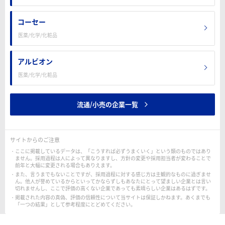
コーセー
医薬/化学/化粧品
アルビオン
医薬/化学/化粧品
流通/小売の企業一覧
サイトからのご注意
ここに掲載しているデータは、「こうすれば必ずうまくいく」という類のものではあり
ません。採用過程は人によって異なりますし、方針の変更や採用担当者が変わることで
前年と大幅に変更される場合もありえます。
また、言うまでもないことですが、採用過程に対する感じ方は主観的なものに過ぎませ
ん。他人が誉めているからといってかならずしもあなたにとって望ましい企業とは言い
切れませんし、ここで評価の高くない企業であっても素晴らしい企業はあるはずです。
掲載された内容の真偽、評価の信頼性について当サイトは保証しかねます。あくまでも
「一つの結果」として参考程度にとどめてください。