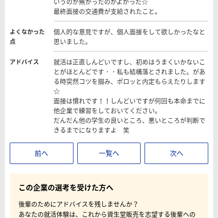
いうのが無かったのがよかった☆
最終面接の交通費が支給されたこと。
個人的な意見ですが、個人面接をして欲しかったなと
よくなかった
思いました。
点
就活は正直しんどいですし、初めはうまくいかないこ
アドバイス
とがほとんどです・・私も結構落とされました。があ
る時突然コツを掴み、ポロッと内定もらえたりします
☆
面接は慣れです！！しんどいですが何回も本命までに
他企業で練習をしておいてください。
だんだん他の学生の良いところ、悪いところが判断で
きるまでになりますよ 笑
前へ
一覧へ
次へ
この企業の選考を受けた方へ
後輩のためにアドバイスを残しませんか？
あなたの就活体験は、これから資生堂販売を志望する後輩への