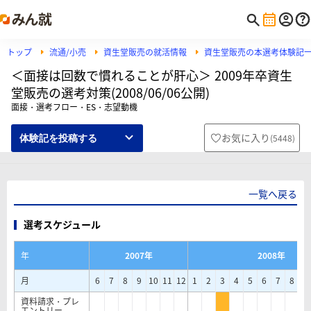
トップ
流通/小売
資生堂販売の就活情報
資生堂販売の本選考体験記
＜面接は回数で慣れることが肝心＞ 2009年卒資生
堂販売の選考対策(2008/06/06公開)
面接・選考フロー・ES・志望動機
お気に入り
(
5448
)
体験記を投稿する
一覧へ戻る
選考スケジュール
年
2007年
2008年
月
6
7
8
9
10
11
12
1
2
3
4
5
6
7
8
9
資料請求・プレ
エントリー