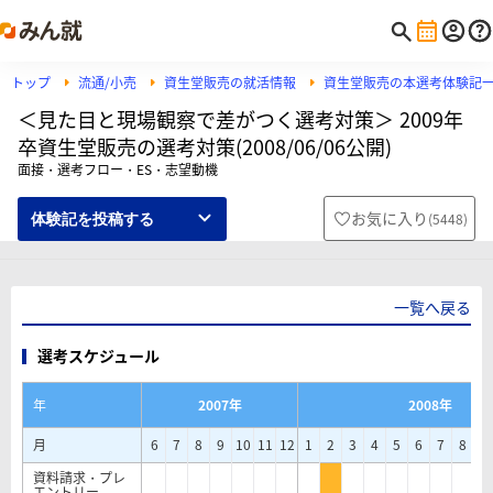
トップ
流通/小売
資生堂販売の就活情報
資生堂販売の本選考体験記
＜見た目と現場観察で差がつく選考対策＞ 2009年
卒資生堂販売の選考対策(2008/06/06公開)
面接・選考フロー・ES・志望動機
お気に入り
(
5448
)
体験記を投稿する
一覧へ戻る
選考スケジュール
年
2007年
2008年
月
6
7
8
9
10
11
12
1
2
3
4
5
6
7
8
9
資料請求・プレ
エントリー