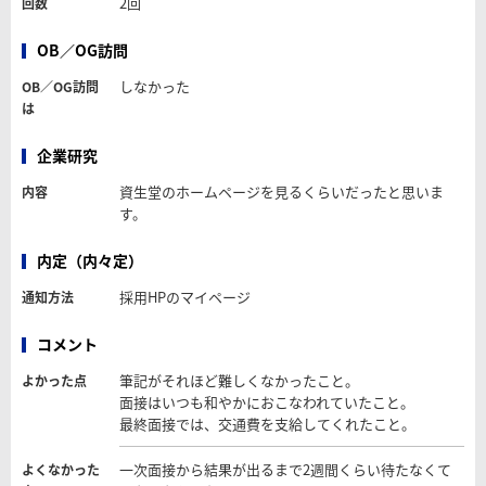
2回
回数
OB／OG訪問
しなかった
OB／OG訪問
は
企業研究
資生堂のホームページを見るくらいだったと思いま
内容
す。
内定（内々定）
採用HPのマイページ
通知方法
コメント
筆記がそれほど難しくなかったこと。
よかった点
面接はいつも和やかにおこなわれていたこと。
最終面接では、交通費を支給してくれたこと。
一次面接から結果が出るまで2週間くらい待たなくて
よくなかった