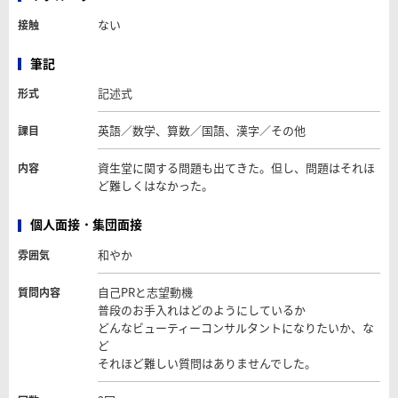
ない
接触
筆記
記述式
形式
英語／数学、算数／国語、漢字／その他
課目
資生堂に関する問題も出てきた。但し、問題はそれほ
内容
ど難しくはなかった。
個人面接・集団面接
和やか
雰囲気
自己PRと志望動機
質問内容
普段のお手入れはどのようにしているか
どんなビューティーコンサルタントになりたいか、な
ど
それほど難しい質問はありませんでした。