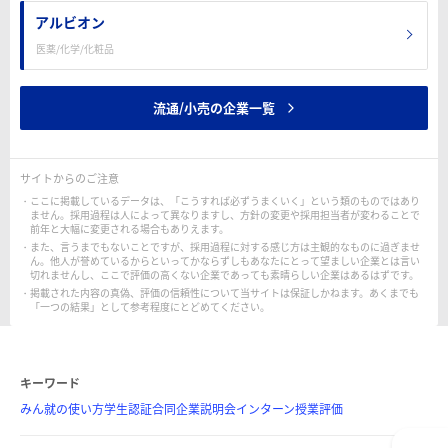
アルビオン
医薬/化学/化粧品
流通/小売の企業一覧
サイトからのご注意
ここに掲載しているデータは、「こうすれば必ずうまくいく」という類のものではあり
ません。採用過程は人によって異なりますし、方針の変更や採用担当者が変わることで
前年と大幅に変更される場合もありえます。
また、言うまでもないことですが、採用過程に対する感じ方は主観的なものに過ぎませ
ん。他人が誉めているからといってかならずしもあなたにとって望ましい企業とは言い
切れませんし、ここで評価の高くない企業であっても素晴らしい企業はあるはずです。
掲載された内容の真偽、評価の信頼性について当サイトは保証しかねます。あくまでも
「一つの結果」として参考程度にとどめてください。
キーワード
みん就の使い方
学生認証
合同企業説明会
インターン
授業評価