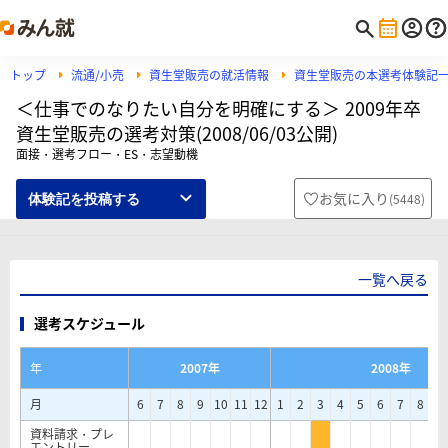
トップ
流通/小売
資生堂販売の就活情報
資生堂販売の本選考体験記
＜仕事でのなりたい自分を明確にする＞ 2009年卒
資生堂販売の選考対策(2008/06/03公開)
面接・選考フロー・ES・志望動機
お気に入り
(
5448
)
体験記を投稿する
一覧へ戻る
選考スケジュール
年
2007年
2008年
月
6
7
8
9
10
11
12
1
2
3
4
5
6
7
8
9
資料請求・プレ
エントリー