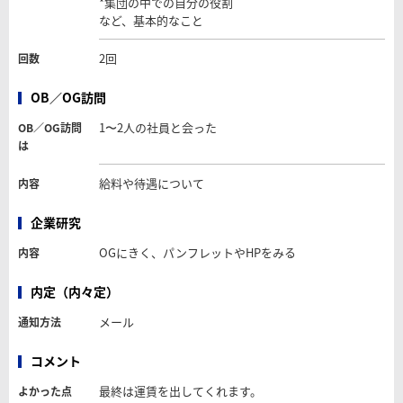
*集団の中での自分の役割
など、基本的なこと
2回
回数
OB／OG訪問
1〜2人の社員と会った
OB／OG訪問
は
給料や待遇について
内容
企業研究
OGにきく、パンフレットやHPをみる
内容
内定（内々定）
メール
通知方法
コメント
最終は運賃を出してくれます。
よかった点