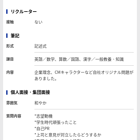
リクルーター
ない
接触
筆記
記述式
形式
英語／数学、算数／国語、漢字／一般教養・知識
課目
企業理念、CMキャラクターなど自社オリジナル問題が
内容
ありました。
個人面接・集団面接
和やか
雰囲気
*志望動機
質問内容
*学生時代頑張ったこと
*自己PR
*上司と意見が対立したらどうするか