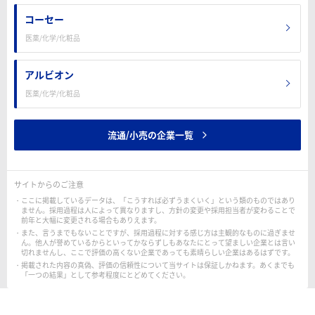
コーセー
医薬/化学/化粧品
アルビオン
医薬/化学/化粧品
流通/小売の企業一覧
サイトからのご注意
ここに掲載しているデータは、「こうすれば必ずうまくいく」という類のものではあり
ません。採用過程は人によって異なりますし、方針の変更や採用担当者が変わることで
前年と大幅に変更される場合もありえます。
また、言うまでもないことですが、採用過程に対する感じ方は主観的なものに過ぎませ
ん。他人が誉めているからといってかならずしもあなたにとって望ましい企業とは言い
切れませんし、ここで評価の高くない企業であっても素晴らしい企業はあるはずです。
掲載された内容の真偽、評価の信頼性について当サイトは保証しかねます。あくまでも
「一つの結果」として参考程度にとどめてください。