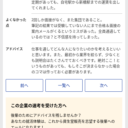
定期があっても、自宅駅から新橋駅までの運賃を出し
てくれました。
2回しか面接がなく、また集団であること。
よくなかった
筆記の結果では受験していない人にまで合格＆面接の
点
案内メールがくるというミスがあった。全員通過して
いるのでは？と不信感を持ってしまった。
仕事を通してどんな人になりたいのかを考えるといい
アドバイス
と思います。また、最初から業界を絞らず、少なくと
も説明会はたくさんでておくべきです。絶対ここ！と
いうものがあっても、もしそこが決まらなかった場合
のコマは作っておく必要があります。
前へ
一覧へ
次へ
この企業の選考を受けた方へ
後輩のためにアドバイスを残しませんか？
あなたの就活体験は、これから資生堂販売を志望する後輩への
エールになります！