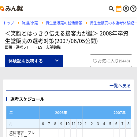
トップ
流通/小売
資生堂販売の就活情報
資生堂販売の本選考体験記
＜笑顔とはっきり伝える接客力が鍵＞ 2008年卒資
生堂販売の選考対策(2007/06/05公開)
面接・選考フロー・ES・志望動機
お気に入り
(
5448
)
体験記を投稿する
一覧へ戻る
選考スケジュール
年
2006年
2007年
月
6
7
8
9
10
11
12
1
2
3
4
5
6
7
8
9
資料請求・プレ
エントリー