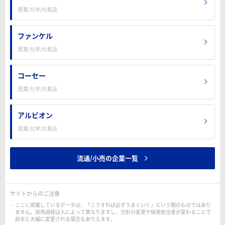
医薬/化学/化粧品
ファンケル
医薬/化学/化粧品
コーセー
医薬/化学/化粧品
アルビオン
医薬/化学/化粧品
流通/小売の企業一覧
サイトからのご注意
ここに掲載しているデータは、「こうすれば必ずうまくいく」という類のものではあり
ません。採用過程は人によって異なりますし、方針の変更や採用担当者が変わることで
前年と大幅に変更される場合もありえます。