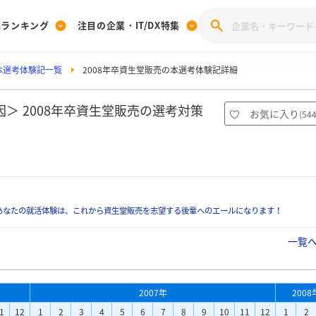
業ランキング
注目の企業・IT/DX特集
本選考体験記一覧
2008年卒資生堂販売の本選考体験記詳細
注目の企業特集
みんなのIT業界新卒就職人気企業ランキング
みんな
[27卒] 本選考体験記投稿キャンペーン
28卒 注目企業特集
27卒 注目企業特集
みんなのDX企業就職ブランド調査
＞ 2008年卒資生堂販売の選考対策
お気に入り
(
54
注目のIT・DX企業特集
28卒 IT・DX企業特集
27卒 IT・DX企業特集
28卒
みんなのIT業界新卒就職人気企業ランキング
みんな
企業研究
あなたの就活体験は、これから資生堂販売を志望する後輩へのエールになります！
一覧
2007年
2008
1
12
1
2
3
4
5
6
7
8
9
10
11
12
1
2