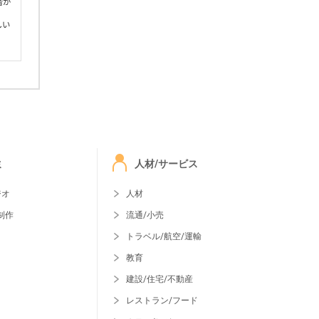
者が
しい
ミ
人材/サービス
ジオ
人材
制作
流通/小売
トラベル/航空/運輸
教育
建設/住宅/不動産
レストラン/フード