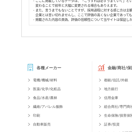
・ここに掲載しているデータは、「こうすれば必ずうまくいく」と
変わることで前年と大幅に変更される場合もありえます。
・また、言うまでもないことですが、採用過程に対する感じ方は主
企業とは言い切れませんし、ここで評価の高くない企業であって
・掲載された内容の真偽、評価の信頼性について当サイトは保証し
各種メーカー
金融/商社/保
電機/機械/材料
都銀/信託/外銀
医薬/化学/化粧品
地方銀行
食品/水産/農林
信用金庫
繊維/アパレル服飾
総合商社/専門商
印刷
生命保険/損害保
自動車販売
証券/投資