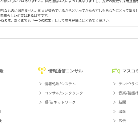
いう類のものではありません。採用過程は人によって異なりますし、方針の変更や採用担当
観的なものに過ぎません。他人が誉めているからといってかならずしもあなたにとって望ま
も素晴らしい企業はあるはずです。
かねます。あくまでも「一つの結果」として参考程度にとどめてください。
険
情報通信コンサル
マスコ
情報処理/システム
テレビ/ラ
コンサル/シンクタンク
音楽/芸能/
通信/ネットワーク
新聞
社
出版
険
広告