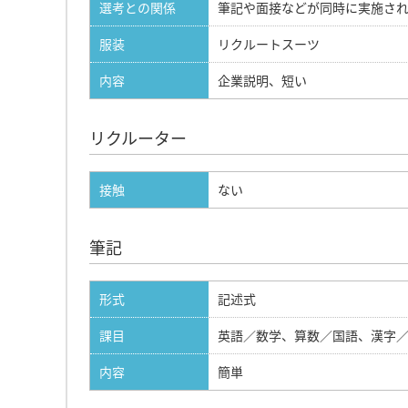
選考との関係
筆記や面接などが同時に実施さ
服装
リクルートスーツ
内容
企業説明、短い
リクルーター
接触
ない
筆記
形式
記述式
課目
英語／数学、算数／国語、漢字
内容
簡単