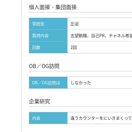
個人面接・集団面接
雰囲気
圧迫
質問内容
志望動機、自己PR、チャネル希
回数
2回
OB／OG訪問
OB／OG訪問は
しなかった
企業研究
内容
違うカウンターをにいきまくっ