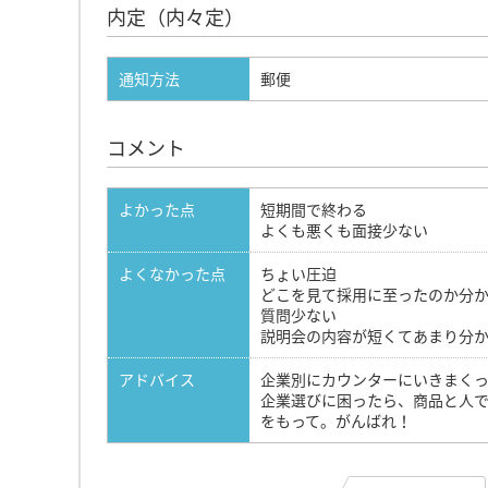
内定（内々定）
通知方法
郵便
コメント
よかった点
短期間で終わる
よくも悪くも面接少ない
よくなかった点
ちょい圧迫
どこを見て採用に至ったのか分
質問少ない
説明会の内容が短くてあまり分
アドバイス
企業別にカウンターにいきまく
企業選びに困ったら、商品と人
をもって。がんばれ！