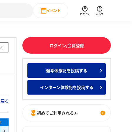
イベント
ログイン
ヘルプ
Event
の新卒就職人気企業ランキング
みんなのインターン人気企業ランキン
直近のイベント一覧
ログイン/会員登録
48
)
もっと見る
 IT・DX現場社員インタビュー
選考体験記を投稿する
の新卒就職人気企業ランキング
みんなのインターン人気企業ランキン
インターン体験記を投稿する
へ戻る
初めてご利用される方
年
3