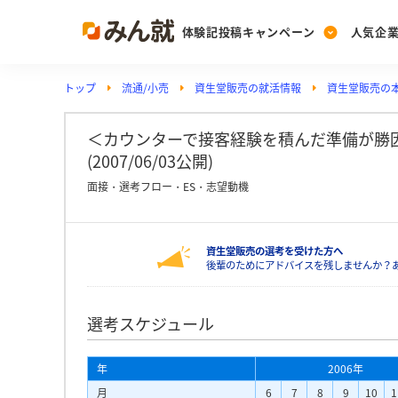
体験記投稿キャンペーン
人気企
トップ
流通/小売
資生堂販売の就活情報
資生堂販売の
Post
Ranking
PickUp
投稿する
ランキングを見る
注目の企業特集
＜カウンターで接客経験を積んだ準備が勝因
(2007/06/03公開)
面接・選考フロー・ES・志望動機
Vote
投票する
資生堂販売の選考を受けた方へ
動画で知ろう！業界・
後輩のためにアドバイスを残しませんか？
選考スケジュール
年
2006年
月
6
7
8
9
10
1