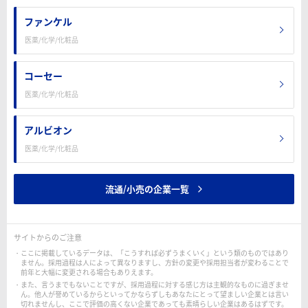
ファンケル
医薬/化学/化粧品
コーセー
医薬/化学/化粧品
アルビオン
医薬/化学/化粧品
流通/小売の企業一覧
サイトからのご注意
ここに掲載しているデータは、「こうすれば必ずうまくいく」という類のものではあり
ません。採用過程は人によって異なりますし、方針の変更や採用担当者が変わることで
前年と大幅に変更される場合もありえます。
また、言うまでもないことですが、採用過程に対する感じ方は主観的なものに過ぎませ
ん。他人が誉めているからといってかならずしもあなたにとって望ましい企業とは言い
切れませんし、ここで評価の高くない企業であっても素晴らしい企業はあるはずです。