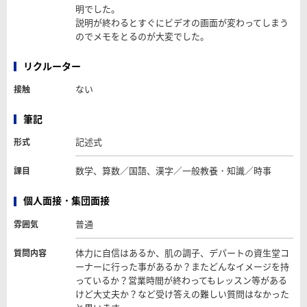
明でした。
説明が終わるとすぐにビデオの画面が変わってしまう
のでメモをとるのが大変でした。
リクルーター
ない
接触
筆記
記述式
形式
数学、算数／国語、漢字／一般教養・知識／時事
課目
個人面接・集団面接
普通
雰囲気
体力に自信はあるか、肌の調子、デパートの資生堂コ
質問内容
ーナーに行った事があるか？またどんなイメージを持
っているか？営業時間が終わってもレッスン等がある
けど大丈夫か？など受け答えの難しい質問はなかった