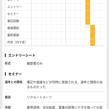
エントリー
セミナー
筆記試験
面接開始
最終面接
内定（内々定）
エントリーシート
履歴書のみ
形式
セミナー
筆記や面接などが同時に実施される、選考と関係のあ
選考との関係
るものだった
リクルートスーツ
服装
業界説明、会社制度、事業内容等ビデオを使っての説
内容