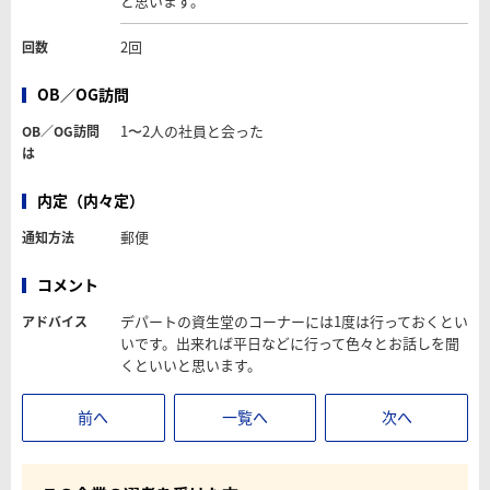
と思います。
2回
回数
OB／OG訪問
1〜2人の社員と会った
OB／OG訪問
は
内定（内々定）
郵便
通知方法
コメント
デパートの資生堂のコーナーには1度は行っておくとい
アドバイス
いです。出来れば平日などに行って色々とお話しを聞
くといいと思います。
前へ
一覧へ
次へ