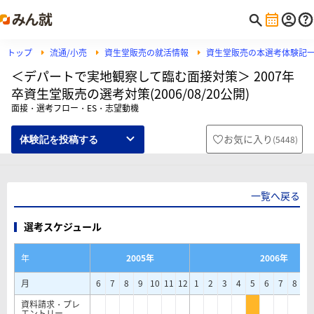
トップ
流通/小売
資生堂販売の就活情報
資生堂販売の本選考体験記
＜デパートで実地観察して臨む面接対策＞ 2007年
卒資生堂販売の選考対策(2006/08/20公開)
面接・選考フロー・ES・志望動機
お気に入り
(
5448
)
体験記を投稿する
一覧へ戻る
選考スケジュール
年
2005年
2006年
月
6
7
8
9
10
11
12
1
2
3
4
5
6
7
8
9
資料請求・プレ
エントリー