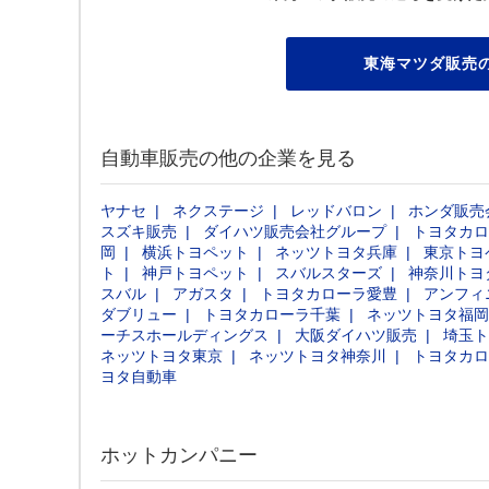
東海マツダ販売
自動車販売の他の企業を見る
ヤナセ
ネクステージ
レッドバロン
ホンダ販売
スズキ販売
ダイハツ販売会社グループ
トヨタカロ
岡
横浜トヨペット
ネッツトヨタ兵庫
東京トヨ
ト
神戸トヨペット
スバルスターズ
神奈川トヨ
スバル
アガスタ
トヨタカローラ愛豊
アンフィ
ダブリュー
トヨタカローラ千葉
ネッツトヨタ福岡
ーチスホールディングス
大阪ダイハツ販売
埼玉ト
ネッツトヨタ東京
ネッツトヨタ神奈川
トヨタカロ
ヨタ自動車
ホットカンパニー