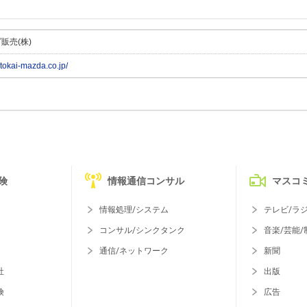
販売(株)
.tokai-mazda.co.jp/
険
情報通信コンサル
マスコ
情報処理/システム
テレビ/ラ
コンサル/シンクタンク
音楽/芸能/
通信/ネットワーク
新聞
社
出版
険
広告