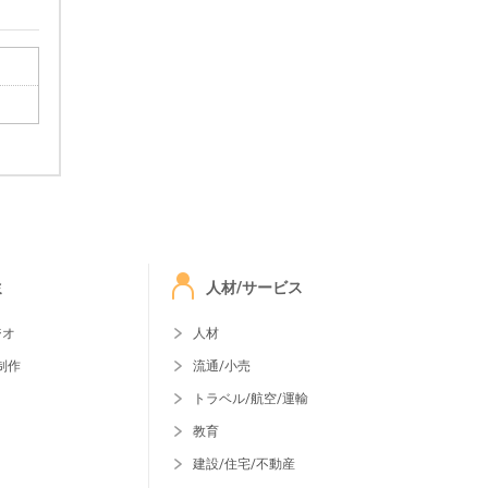
ミ
人材/サービス
ジオ
人材
制作
流通/小売
トラベル/航空/運輸
教育
建設/住宅/不動産