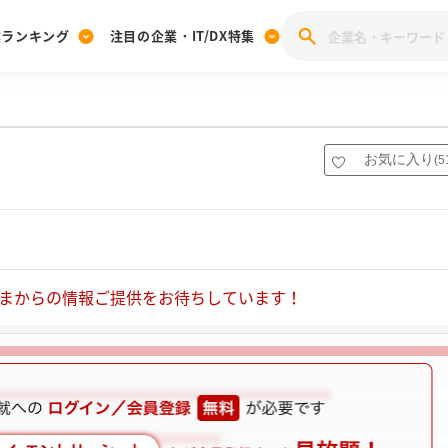
業ランキング
注目の企業・IT/DX特集
注目の企業特集
みんなのIT業界新卒就職人気企業ランキング
みんな
[27卒] 本選考体験記投稿キャンペーン
28卒 注目企業特集
27卒 注目企業特集
みんなのDX企業就職ブランド調査
お気に入り
(
5
注目のIT・DX企業特集
28卒 IT・DX企業特集
27卒 IT・DX企業特集
28卒
みんなのIT業界新卒就職人気企業ランキング
みんな
企業研究
まからの情報ご提供をお待ちしています！