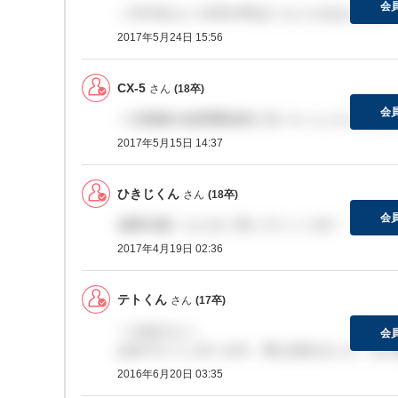
会
＞CX-5さんへ今月の半ばくらいにきましたよ
2017年5月24日 15:56
CX-5
さん
(18卒)
会
一次面接の結果通知来た方いらっしゃいますか
2017年5月15日 14:37
ひきじくん
さん
(18卒)
会
成果主義！とにかく売っていこうぜ！
2017年4月19日 02:36
テトくん
さん
(17卒)
＞かあさんへ
会
おめでとうございます。私も頂きました。まだ
2016年6月20日 03:35