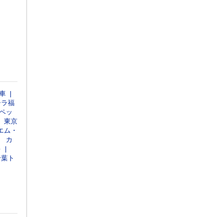
車
ーラ福
ペッ
東京
エム・
カ
多
千葉ト