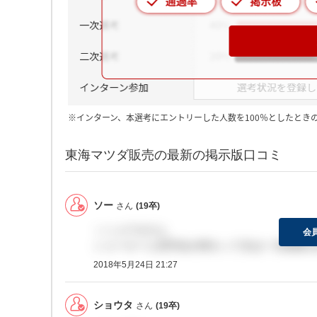
※インターン、本選考にエントリーした人数を100％としたとき
東海マツダ販売の最新の掲示版口コミ
ソー
さん
(19卒)
＞ショウタさん
会
ショールーム見学会が終わって次は一次面接を
2018年5月24日 21:27
ショウタ
さん
(19卒)