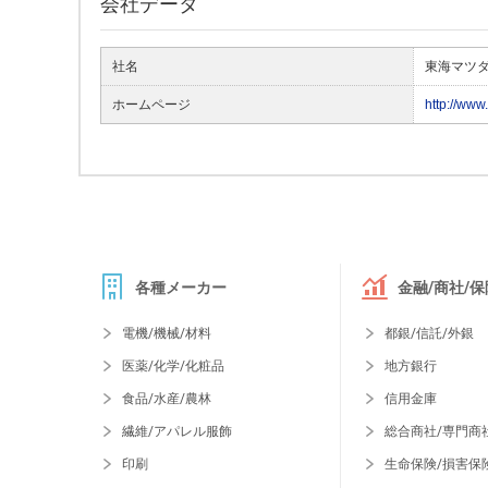
会社データ
社名
東海マツダ
ホームページ
http://www
各種メーカー
金融/商社/保
電機/機械/材料
都銀/信託/外銀
医薬/化学/化粧品
地方銀行
食品/水産/農林
信用金庫
繊維/アパレル服飾
総合商社/専門商
印刷
生命保険/損害保