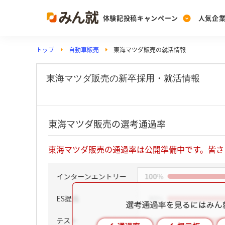
体験記投稿キャンペーン
人気企
トップ
自動車販売
東海マツダ販売の就活情報
Post
Ranking
PickUp
投稿する
ランキングを見る
注目の企業特集
東海マツダ販売の新卒採用・就活情報
Vote
東海マツダ販売の選考通過率
投票する
動画で知ろう！業界・
東海マツダ販売の通過率は公開準備中です。皆さ