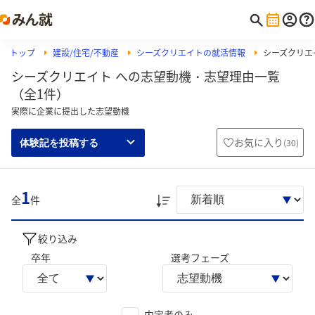
トップ
建設/住宅/不動産
シーズクリエイトの就活情報
シーズクリエ
シーズクリエイト への志望動機・志望理由一覧
（全1件）
実際に企業に提出した志望動機
お気に入り
(
30
)
体験記を投稿する
1
全
件
絞り込み
卒年
選考フェーズ
内定者のみ