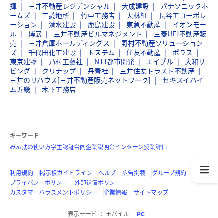
揮
三井不動産レジデンシャル
大成建設
パナソニックホ
ームズ
三菱地所
竹中工務店
大林組
長谷工コーポレ
ーション
清水建設
鹿島建設
東急不動産
イオンモー
ル
博展
三井不動産ビルマネジメント
三菱UFJ不動産販
売
三井倉庫ホールディングス
野村不動産ソリューション
ズ
千代田化工建設
トステム
住友不動産
ポラス
東京建物
乃村工藝社
NTT都市開発
エイブル
大和リ
ビング
クリナップ
丹青社
三井住友トラスト不動産
三井のリハウス[三井不動産販売ネットワーク]
セキスイハイ
ム近畿
木下工務店
キーワード
みん就の使い方
学生認証
合同企業説明会
インターン
授業評価
利用規約
掲示板ガイドライン
ヘルプ
広告掲載
グループ規約
プライバシーポリシー
外部送信ポリシー
カスタマーハラスメントポリシー
企業情報
サイトマップ
表示モード
モバイル
PC