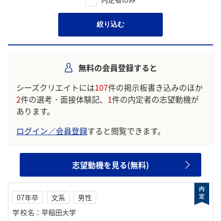
絞り込む
無料の会員登録すると
シーズクリエイトには
107
件の掲示板書き込みのほか
2
件の選考・面接体験記、
1
件の内定者の志望動機が
あります。
ログイン／会員登録
すると閲覧できます。
志望動機を見る(無料)
07年卒
文系
男性
学校名
：
早稲田大学