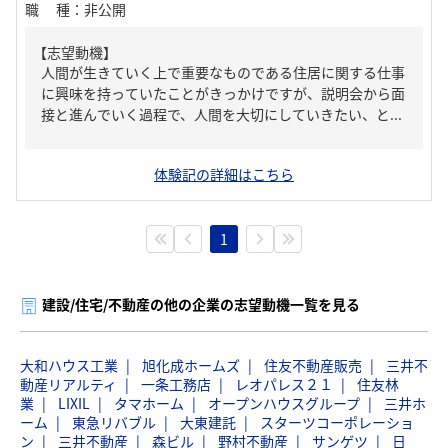
職種
：
非公開
【志望動機】
人間が生きていく上で重要なものである住居に関する仕事
に興味を持っていたことがきっかけですが、説明会から面
接と進んでいく過程で、人間を大切にしていきたい、と...
体験記の詳細はこちら
1
建設/住宅/不動産の他の企業の志望動機一覧を見る
大和ハウス工業
旭化成ホームズ
住友不動産販売
三井不
動産リアルティ
一条工務店
レオパレス２１
住友林
業
LIXIL
タマホーム
オープンハウスグループ
三井ホ
ーム
東急リバブル
大東建託
スターツコーポレーショ
ン
三井不動産
森ビル
野村不動産
サンゲツ
日