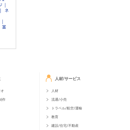
ジ
ネ
ク
富
ミ
人材/サービス
ジオ
人材
制作
流通/小売
トラベル/航空/運輸
教育
建設/住宅/不動産