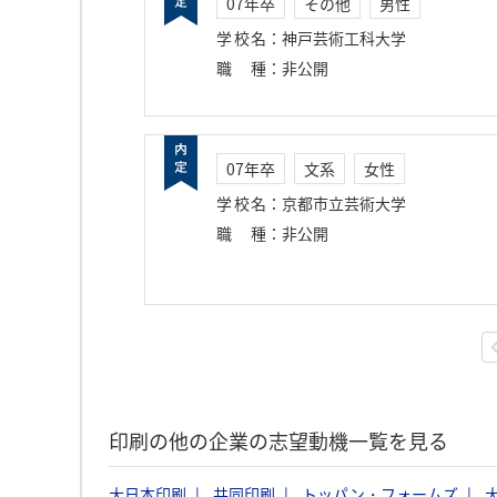
07年卒
その他
男性
学校名
：
神戸芸術工科大学
職種
：
非公開
07年卒
文系
女性
学校名
：
京都市立芸術大学
職種
：
非公開
印刷の他の企業の志望動機一覧を見る
大日本印刷
共同印刷
トッパン・フォームズ