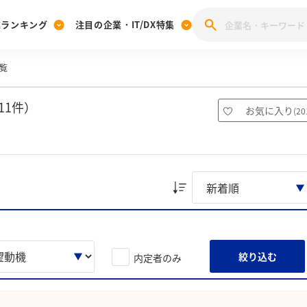
業ランキング
注目の企業・IT/DX特集
覧
注目の企業特集
みんなのIT業界新卒就職人気企業ランキング
みんな
[27卒] 本選考体験記投稿キャンペーン
28卒 注目企業特集
27卒 注目企業特集
みんなのDX企業就職ブランド調査
11件）
お気に入り
(
20
注目のIT・DX企業特集
28卒 IT・DX企業特集
27卒 IT・DX企業特集
28卒
みんなのIT業界新卒就職人気企業ランキング
みんな
企業研究
絞り込む
内定者のみ