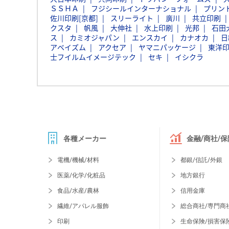
ＳＳＨＡ
フジシールインターナショナル
プリン
佐川印刷[京都]
スリーライト
廣川
共立印刷
クスタ
帆風
大伸社
水上印刷
光邦
石田
ス
カミオジャパン
エンスカイ
カナオカ
日
アベイズム
アクセア
ヤマニパッケージ
東洋
士フイルムイメージテック
セキ
イシクラ
各種メーカー
金融/商社/保
電機/機械/材料
都銀/信託/外銀
医薬/化学/化粧品
地方銀行
食品/水産/農林
信用金庫
繊維/アパレル服飾
総合商社/専門商
印刷
生命保険/損害保