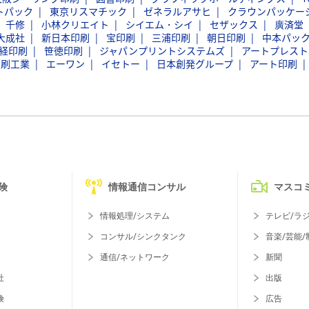
トパック
東京リスマチック
ゼネラルアサヒ
クラウンパッケー
千修
小林クリエイト
シイエム・シイ
セザックス
廣済堂
大成社
新日本印刷
宝印刷
三浦印刷
朝日印刷
中本パッ
経印刷
笹徳印刷
ジャパンプリントシステムズ
アートプレスト
印刷工業
エーワン
イセトー
日本創発グループ
アート印刷
険
情報通信コンサル
マスコ
情報処理/システム
テレビ/ラ
コンサル/シンクタンク
音楽/芸能/
通信/ネットワーク
新聞
社
出版
険
広告