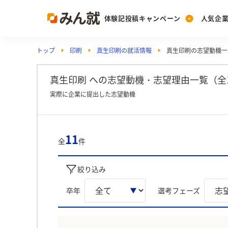
体験記投稿キャンペーン
人気企
トップ
印刷
真生印刷の就活情報
真生印刷の志望動機一
Post
Ranking
PickUp
投稿する
ランキングを見る
注目の企業特集
真生印刷 への志望動機・志望理由一覧（全
実際に企業に提出した志望動機
Vote
投票する
11
全
件
動画で知ろう！業界・
絞り込み
卒年
選考フェーズ