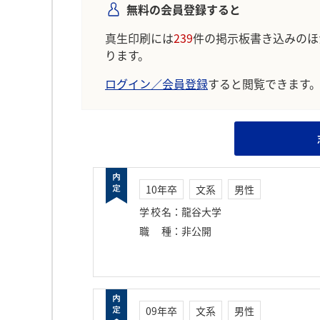
無料の会員登録すると
真生印刷には
239
件の掲示板書き込みのほ
ります。
ログイン／会員登録
すると閲覧できます
10年卒
文系
男性
学校名
：
龍谷大学
職種
：
非公開
09年卒
文系
男性