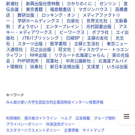
新潮社
新興出版社啓林館
ひかりのくに
ゼンリン
宣
伝会議
東京書籍
福音館書店
マガジンハウス
高橋書
店
数研出版
ロッキング・オン
メディアファクトリ
ー
学研ホールディングス
白泉社
世界文化社
文藝春
秋
ぎょうせい
エンターブレイン
光村図書出版
アス
キー・メディアワークス
ビーワークス
ポプラ社
エイ出
版社
JTBパブリッシング
日経BP
主婦の友社
光文
社
スターツ出版
医学書院
主婦と生活社
東京ニュー
ス通信社
日之出出版
旺文社
ディスカヴァー・トゥエン
ティワン
NHK出版
リクルート北海道じゃらん
家の光協
会
PHP研究所
双葉社
中央公論新社
北海道アルバイ
ト情報社
扶桑社
新日本法規出版
文溪堂
いろは出版
キーワード
みん就の使い方
学生認証
合同企業説明会
インターン
授業評価
利用規約
掲示板ガイドライン
ヘルプ
広告掲載
グループ規約
プライバシーポリシー
外部送信ポリシー
カスタマーハラスメントポリシー
企業情報
サイトマップ