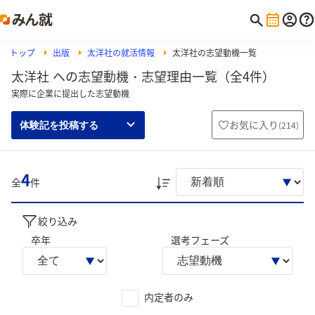
トップ
出版
太洋社の就活情報
太洋社の志望動機一覧
太洋社 への志望動機・志望理由一覧（全4件）
実際に企業に提出した志望動機
お気に入り
(
214
)
体験記を投稿する
4
全
件
絞り込み
卒年
選考フェーズ
内定者のみ