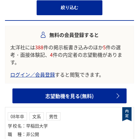
絞り込む
無料の会員登録すると
太洋社には
388
件の掲示板書き込みのほか
5
件の選
考・面接体験記、
4
件の内定者の志望動機がありま
す。
ログイン／会員登録
すると閲覧できます。
志望動機を見る(無料)
08年卒
文系
男性
学校名
：
早稲田大学
職種
：
非公開