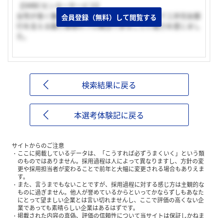
【SMBCセンターサービス】
女性が長く働き続けることができる環境、そして三井住友銀
会員登録（無料）して閲覧する
行を支える銀行事務のプロ集団であることに魅力を感じまし
た。
検索結果に戻る
本選考体験記に戻る
サイトからのご注意
ここに掲載しているデータは、「こうすれば必ずうまくいく」という類
のものではありません。採用過程は人によって異なりますし、方針の変
更や採用担当者が変わることで前年と大幅に変更される場合もありえま
す。
また、言うまでもないことですが、採用過程に対する感じ方は主観的な
ものに過ぎません。他人が誉めているからといってかならずしもあなた
にとって望ましい企業とは言い切れませんし、ここで評価の高くない企
業であっても素晴らしい企業はあるはずです。
掲載された内容の真偽、評価の信頼性について当サイトは保証しかねま