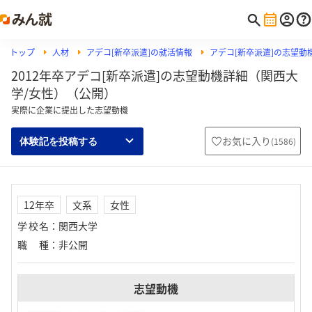
トップ
人材
アデコ[新卒派遣]の就活情報
アデコ[新卒派遣]の志望動
2012年卒アデコ[新卒派遣]の志望動機詳細（関西大
学/女性）（公開）
実際に企業に提出した志望動機
お気に入り
(
1586
)
体験記を投稿する
12年卒
文系
女性
学校名
：
関西大学
職種
：
非公開
志望動機