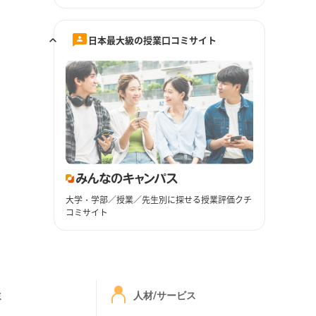
日本最大級の授業口コミサイト
大学・学部／授業／先生別に探せる授業評価クチ
コミサイト
ミ
人材/サービス