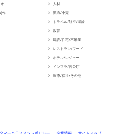
ジオ
人材
制作
流通/小売
トラベル/航空/運輸
教育
建設/住宅/不動産
レストラン/フード
ホテル/レジャー
インフラ/官公庁
医療/福祉/その他
タマーハラスメントポリシー
企業情報
サイトマップ