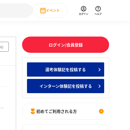
イベント
ログイン
ヘルプ
Event
の新卒就職人気企業ランキング
みんなのインターン人気企業ランキン
直近のイベント一覧
ログイン/会員登録
86
)
もっと見る
 IT・DX現場社員インタビュー
選考体験記を投稿する
の新卒就職人気企業ランキング
みんなのインターン人気企業ランキン
インターン体験記を投稿する
初めてご利用される方