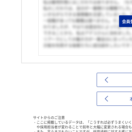
私は雇用形態にはこだわりはありません。（も
私のこだわりは、自分が一番輝ける職種でした
いきながらできる事務職を志望していました。
一般職があっても職種は選べません。そこで、
会員
わりましたが、やはり派遣会社によって全くカ
できることから、私はアデコさんに決めました
リアーラとしての働き方が一番自分に合ってい
示板を利用する後輩たちに成功話をしたいです
サイトからのご注意
ここに掲載しているデータは、「こうすれば必ずうまくいく
や採用担当者が変わることで前年と大幅に変更される場合も
また、言うまでもないことですが、採用過程に対する感じ方