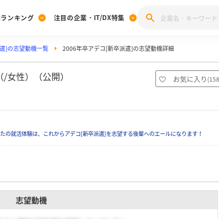
業ランキング
注目の企業・IT/DX特集
遣]の志望動機一覧
2006年卒アデコ[新卒派遣]の志望動機詳細
注目の企業特集
みんなのIT業界新卒就職人気企業ランキング
みんな
[27卒] 本選考体験記投稿キャンペーン
28卒 注目企業特集
27卒 注目企業特集
みんなのDX企業就職ブランド調査
（/女性）（公開）
お気に入り
(
15
注目のIT・DX企業特集
28卒 IT・DX企業特集
27卒 IT・DX企業特集
28卒
みんなのIT業界新卒就職人気企業ランキング
みんな
たの就活体験は、これからアデコ[新卒派遣]を志望する後輩へのエールになります！
企業研究
志望動機