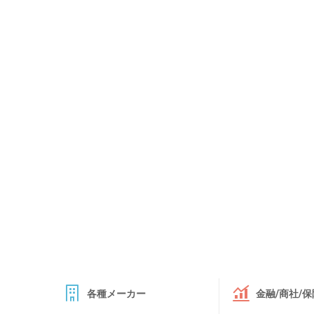
各種メーカー
金融/商社/保