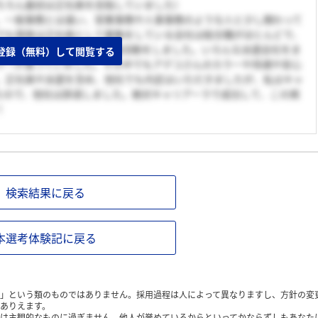
ちろん最初は正社員を目指していました）
。一般事務とは違い、営業事務や人事事務のような人と少し関わって
でも現実は正社員として募集をしている会社は総合職がほとんどで、
新卒派遣を視野にいれて就職活動をしました。いろんな派遣会社をま
登録（無料）して閲覧する
ラーが違っていました。その中でもアデコさんのカラーや待遇や安心
。正社員や派遣を含め、他社でも内定はいただきましたが、私はキャ
たので、他社は辞退しました。絶対キャリアーラで成功して、この掲
！
検索結果に戻る
本選考体験記に戻る
」という類のものではありません。採用過程は人によって異なりますし、方針の変
ありえます。
は主観的なものに過ぎません。他人が誉めているからといってかならずしもあなた