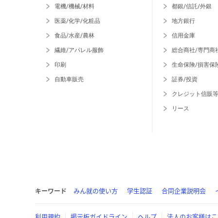
電機/機械/材料
都銀/信託/外銀
医薬/化学/化粧品
地方銀行
食品/水産/農林
信用金庫
繊維/アパレル服飾
総合商社/専門商
印刷
生命保険/損害保
自動車販売
証券/投資
クレジット信販
リース
キーワード
みん就の使い方
学生認証
合同企業説明会
利用規約
掲示板ガイドライン
ヘルプ
法人のお客様はこ