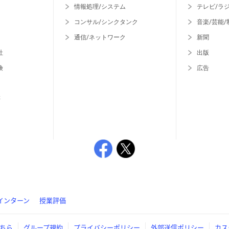
情報処理/システム
テレビ/ラ
コンサル/シンクタンク
音楽/芸能/
通信/ネットワーク
新聞
社
出版
険
広告
等
インターン
授業評価
ちら
グループ規約
プライバシーポリシー
外部送信ポリシー
カス