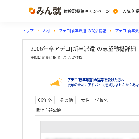
体験記投稿キャンペーン
人気企
トップ
人材
アデコ[新卒派遣]の就活情報
アデコ[新卒派
Post
Ranking
PickUp
投稿する
ランキングを見る
注目の企業特集
2006年卒アデコ[新卒派遣]の志望動機詳細
実際に企業に提出した志望動機
Vote
アデコ[新卒派遣]の選考を受けた方へ
投票する
後輩のためにアドバイスを残しませんか？あな
動画で知ろう！業界・
06年卒
その他
女性
学校名
：
職種
：
非公開