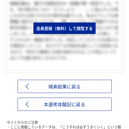
就職活動は、銀行や保険会社の一般職が第一希望でした。で
も、持ち駒がなくなり「どうしよう・・・」と悩んでいた時
にたまたま見つけたのが新卒派遣でした。私はどうしても事
務職に就きたかったため、「職」にこだわって就職ができる
新卒派遣という働き方は自分に合っているのではないかと思
会員登録（無料）して閲覧する
いました。いろいろな新卒派遣の会社を見て回った時に、ア
デコさんが一番魅力的でした。対応してくださった社員さん
が親切だってこと、またアデコの契約社員としての採用とな
るので、4月から確実に仕事が始められることが私にとって
はとても魅力的だったからです。
検索結果に戻る
本選考体験記に戻る
サイトからのご注意
ここに掲載しているデータは、「こうすれば必ずうまくいく」という類