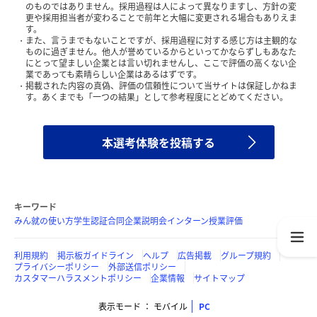
のものではありません。採用過程は人によって異なりますし、方針の変
更や採用担当者が変わることで前年と大幅に変更される場合もありえま
す。
また、言うまでもないことですが、採用過程に対する感じ方は主観的な
ものに過ぎません。他人が誉めているからといってかならずしもあなた
にとって望ましい企業とは言い切れませんし、ここで評価の高くない企
業であっても素晴らしい企業はあるはずです。
掲載された内容の真偽、評価の信頼性について当サイトは保証しかねま
す。あくまでも「一つの結果」として参考程度にとどめてください。
本選考体験を投稿する
キーワード
みん就の使い方
学生認証
合同企業説明会
インターン
授業評価
利用規約
掲示板ガイドライン
ヘルプ
広告掲載
グループ規約
プライバシーポリシー
外部送信ポリシー
カスタマーハラスメントポリシー
企業情報
サイトマップ
表示モード
モバイル
PC