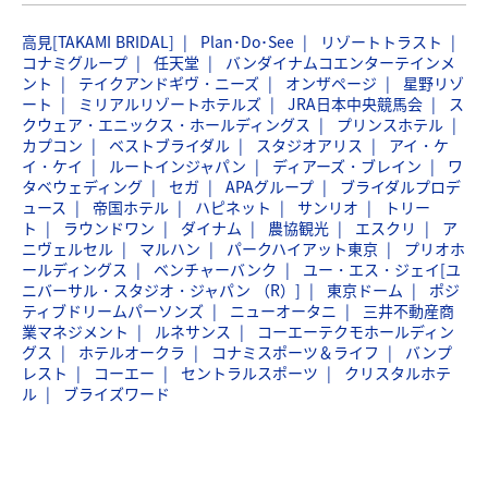
高見[TAKAMI BRIDAL]
Plan･Do･See
リゾートトラスト
コナミグループ
任天堂
バンダイナムコエンターテインメ
ント
テイクアンドギヴ・ニーズ
オンザページ
星野リゾ
ート
ミリアルリゾートホテルズ
JRA日本中央競馬会
ス
クウェア・エニックス・ホールディングス
プリンスホテル
カプコン
ベストブライダル
スタジオアリス
アイ・ケ
イ・ケイ
ルートインジャパン
ディアーズ・ブレイン
ワ
タベウェディング
セガ
APAグループ
ブライダルプロデ
ュース
帝国ホテル
ハピネット
サンリオ
トリー
ト
ラウンドワン
ダイナム
農協観光
エスクリ
ア
ニヴェルセル
マルハン
パークハイアット東京
プリオホ
ールディングス
ベンチャーバンク
ユー・エス・ジェイ[ユ
ニバーサル・スタジオ・ジャパン （R）]
東京ドーム
ポジ
ティブドリームパーソンズ
ニューオータニ
三井不動産商
業マネジメント
ルネサンス
コーエーテクモホールディン
グス
ホテルオークラ
コナミスポーツ＆ライフ
バンプ
レスト
コーエー
セントラルスポーツ
クリスタルホテ
ル
ブライズワード