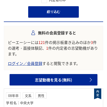
絞り込む
無料の会員登録すると
ピーエーシーには
121
件の掲示板書き込みのほか
3
件
の選考・面接体験記、
1
件の内定者の志望動機があり
ます。
ログイン／会員登録
すると閲覧できます。
志望動機を見る(無料)
08年卒
文系
男性
学校名
：
中央大学