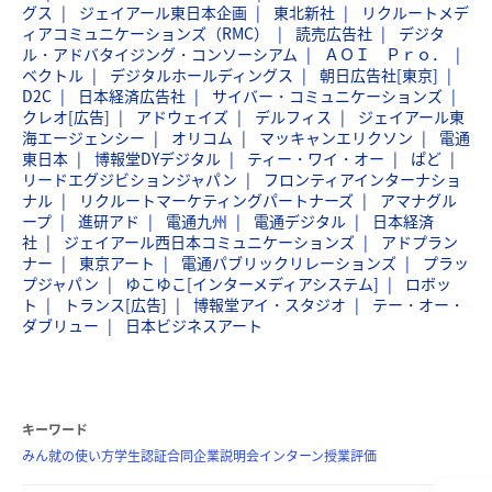
グス
ジェイアール東日本企画
東北新社
リクルートメデ
ィアコミュニケーションズ（RMC）
読売広告社
デジタ
ル・アドバタイジング・コンソーシアム
ＡＯＩ Ｐｒｏ．
ベクトル
デジタルホールディングス
朝日広告社[東京]
D2C
日本経済広告社
サイバー・コミュニケーションズ
クレオ[広告]
アドウェイズ
デルフィス
ジェイアール東
海エージェンシー
オリコム
マッキャンエリクソン
電通
東日本
博報堂DYデジタル
ティー・ワイ・オー
ぱど
リードエグジビションジャパン
フロンティアインターナショ
ナル
リクルートマーケティングパートナーズ
アマナグル
ープ
進研アド
電通九州
電通デジタル
日本経済
社
ジェイアール西日本コミュニケーションズ
アドプラン
ナー
東京アート
電通パブリックリレーションズ
プラッ
プジャパン
ゆこゆこ[インターメディアシステム]
ロボッ
ト
トランス[広告]
博報堂アイ・スタジオ
テー・オー・
ダブリュー
日本ビジネスアート
キーワード
みん就の使い方
学生認証
合同企業説明会
インターン
授業評価