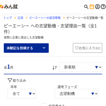
トップ
広告
ピーエーシーの就活情報
ピーエーシーの志望動機一覧
ピーエーシー への志望動機・志望理由一覧（全1
件）
実際に企業に提出した志望動機
お気に入り
(
82
)
体験記を投稿する
1
全
件
絞り込み
卒年
選考フェーズ
内定者のみ