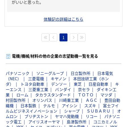
がいいと思った。
体験記の詳細はこちら
1
電機/機械/材料の他の企業の志望動機一覧を見る
パナソニック
ソニーグループ
日立製作所
日本電気
（NEC）
三菱電機
キヤノン
本田技研工業（ホン
ダ）
トヨタ自動車
デンソー
東芝
日産自動車
キ
ーエンス
三菱重工業
バンダイ
京セラ
ダイキン工
業
ローム
タカラスタンダード
ＴＯＴＯ
マツダ
村田製作所
オリンパス
川崎重工業
ＡＧＣ
豊田自動
織機
日本製鉄
テルモ
アイシン
スズキ
富士フイ
ルムビジネスイノベーション
シャープ
ＳＵＢＡＲＵ
オ
ムロン
ブリヂストン
ヤマハ発動機
リコー
パナソニ
ック電工
アイリスオーヤマ
島津製作所
コニカミノル