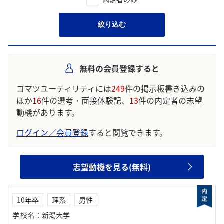
絞り込む
無料の会員登録すると
コマツユーティリティには
249
件の掲示板書き込みの
ほか
16
件の選考・面接体験記、
13
件の内定者の志望
動機があります。
ログイン／会員登録
すると閲覧できます。
志望動機を見る(無料)
10年卒
理系
男性
学校名
：
新潟大学