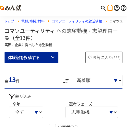
トップ
電機/機械/材料
コマツユーティリティの就活情報
コマツユー
コマツユーティリティ への志望動機・志望理由一
覧（全13件）
実際に企業に提出した志望動機
お気に入り
(
222
)
体験記を投稿する
13
全
件
絞り込み
卒年
選考フェーズ
内定者のみ