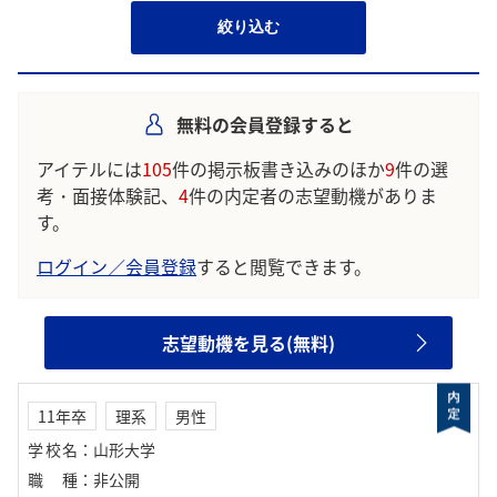
絞り込む
無料の会員登録すると
アイテルには
105
件の掲示板書き込みのほか
9
件の選
考・面接体験記、
4
件の内定者の志望動機がありま
す。
ログイン／会員登録
すると閲覧できます。
志望動機を見る(無料)
11年卒
理系
男性
学校名
：
山形大学
職種
：
非公開