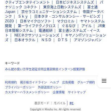
クティブエンタテインメント
日本ビジネスシステムズ
パ
ナソニック コネクト
東京海上日動システムズ
富士通
Japan
京セラコミュニケーションシステム
帝国データバ
ンク
Ｓｋｙ
日本タタ・コンサルタンシー・サービシズ
ZOZO
日本マイクロソフト
マクロミル
ヤマトシステム
開発
第一ライフテクノクロス
ぐるなび
アイル
JR東
日本情報システム
電通総研
富士通システムズ・イース
ト
NECネクサソリューションズ
キヤノンITソリューション
ズ
日本オラクル
ＮＳＤ
ＤＴＳ
アマゾンジャパン
キーワード
みん就の使い方
学生認証
合同企業説明会
インターン
授業評価
利用規約
掲示板ガイドライン
ヘルプ
広告掲載
グループ規約
プライバシーポリシー
外部送信ポリシー
カスタマーハラスメントポリシー
企業情報
サイトマップ
表示モード
モバイル
PC
Copyright © Minshu Inc. All rights reserved.