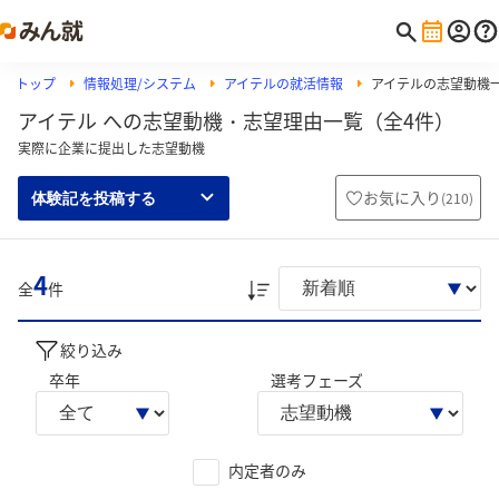
トップ
情報処理/システム
アイテルの就活情報
アイテルの志望動機
アイテル への志望動機・志望理由一覧（全4件）
実際に企業に提出した志望動機
お気に入り
(
210
)
体験記を投稿する
4
全
件
絞り込み
卒年
選考フェーズ
内定者のみ