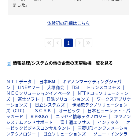
ました。
体験記の詳細はこちら
1
情報処理/システムの他の企業の志望動機一覧を見る
ＮＴＴデータ
日本IBM
キヤノンマーケティングジャパ
ン
LINEヤフー
大塚商会
TISI
トランスコスモス
ＮＥＣソリューションイノベータ
NTTドコモソリューション
ズ
富士ソフト
日鉄ソリューションズ
ワークスアプリケ
ーションズ
日立システムズ
伊藤忠テクノソリューション
ズ（CTC）
ＳＣＳＫ
オービック
日本ヒューレット・パ
ッカード
BIPROGY
ニッセイ情報テクノロジー
キヤノン
システムアンドサポート
富士通エフサス
インテック
オ
ービックビジネスコンサルタント
三菱UFJインフォメーショ
ンテクノロジー
日立ソリューションズ
ソニー・インタラ