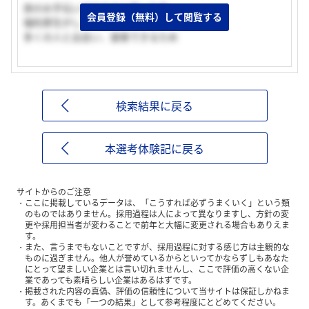
旅のお手伝いができると思った為
会員登録（無料）して閲覧する
福利厚生がしっかりとしている
多くの人と出会い、接客できるため
検索結果に戻る
本選考体験記に戻る
サイトからのご注意
ここに掲載しているデータは、「こうすれば必ずうまくいく」という類
のものではありません。採用過程は人によって異なりますし、方針の変
更や採用担当者が変わることで前年と大幅に変更される場合もありえま
す。
また、言うまでもないことですが、採用過程に対する感じ方は主観的な
ものに過ぎません。他人が誉めているからといってかならずしもあなた
にとって望ましい企業とは言い切れませんし、ここで評価の高くない企
業であっても素晴らしい企業はあるはずです。
掲載された内容の真偽、評価の信頼性について当サイトは保証しかねま
す。あくまでも「一つの結果」として参考程度にとどめてください。