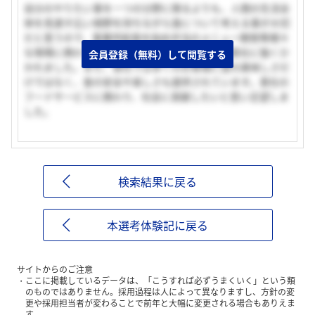
自分のやりたい事を一つの分野に限るよりも、人間の生活全
体を見渡す広い視野を持ちながら食について考える事が大切
だと思うので、事業所給食を始め弁当のメニュー開発等様々
な現場に携わり、幅広い視点を持つ事ができる貴社に強くひ
会員登録（無料）して閲覧する
かれました。また、貴社では多くのお客様に食の美味しさだ
けではなく、食の安全や楽しさも提供されています。貴社の
フードサービスに携わり、社会に貢献したいと思い志望しま
した。
検索結果に戻る
本選考体験記に戻る
サイトからのご注意
ここに掲載しているデータは、「こうすれば必ずうまくいく」という類
のものではありません。採用過程は人によって異なりますし、方針の変
更や採用担当者が変わることで前年と大幅に変更される場合もありえま
す。