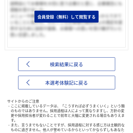
説明会にてお客様を大切に思う企業だと感じ、企業理念にも
感銘を受けました。
メニューや教育すべてがお客様のためという思いからできて
会員登録（無料）して閲覧する
いることに惹かれ、わたくしもお客様の期待以上の満足を提
供するために技術や接客、お客様への思いを受け継ぎたいと
思い志望しました。
検索結果に戻る
本選考体験記に戻る
サイトからのご注意
ここに掲載しているデータは、「こうすれば必ずうまくいく」という類
のものではありません。採用過程は人によって異なりますし、方針の変
更や採用担当者が変わることで前年と大幅に変更される場合もありえま
す。
また、言うまでもないことですが、採用過程に対する感じ方は主観的な
ものに過ぎません。他人が誉めているからといってかならずしもあなた