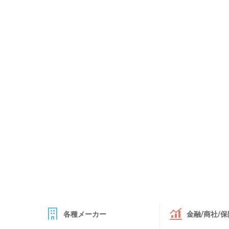
各種メーカー
金融/商社/保