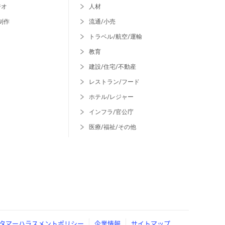
ジオ
人材
制作
流通/小売
トラベル/航空/運輸
教育
建設/住宅/不動産
レストラン/フード
ホテル/レジャー
インフラ/官公庁
医療/福祉/その他
タマーハラスメントポリシー
企業情報
サイトマップ