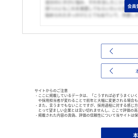
自分のにきびに悩み、それを治したことによっ
会員
持つ人にもこれを実感してもらいたいと思いま
始められたきっかけととても似ていて、共感し
サイトからのご注意
ここに掲載しているデータは、「こうすれば必ずうまくいく
や採用担当者が変わることで前年と大幅に変更される場合も
また、言うまでもないことですが、採用過程に対する感じ方
とって望ましい企業とは言い切れませんし、ここで評価の高
掲載された内容の真偽、評価の信頼性について当サイトは保
本