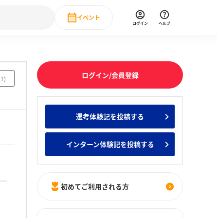
イベント
ログイン
ヘルプ
Event
の新卒就職人気企業ランキング
みんなのインターン人気企業ランキン
直近のイベント一覧
ログイン/会員登録
51
)
もっと見る
 IT・DX現場社員インタビュー
選考体験記を投稿する
の新卒就職人気企業ランキング
みんなのインターン人気企業ランキン
インターン体験記を投稿する
初めてご利用される方