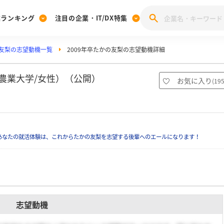
業ランキング
注目の企業・IT/DX特集
友梨の志望動機一覧
2009年卒たかの友梨の志望動機詳細
注目の企業特集
みんなのIT業界新卒就職人気企業ランキング
みんな
[27卒] 本選考体験記投稿キャンペーン
28卒 注目企業特集
27卒 注目企業特集
みんなのDX企業就職ブランド調査
京農業大学/女性）（公開）
お気に入り
(
19
注目のIT・DX企業特集
28卒 IT・DX企業特集
27卒 IT・DX企業特集
28卒
みんなのIT業界新卒就職人気企業ランキング
みんな
あなたの就活体験は、これからたかの友梨を志望する後輩へのエールになります！
企業研究
志望動機