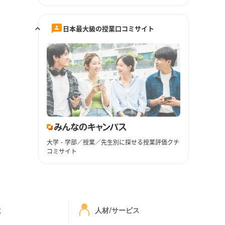
日本最大級の授業口コミサイト
大学・学部／授業／先生別に探せる授業評価クチ
コミサイト
ミ
人材/サービス