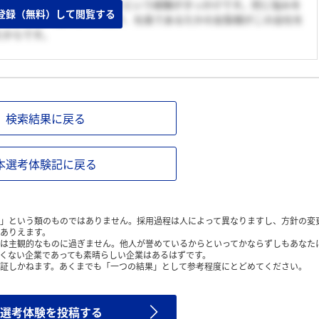
て気持ちまで明るく変われたという経験がきっかけです。同じ悩みを
登録（無料）して閲覧する
した。また、私のこの体験が、社長であるたかの友梨様がこの会社を
たからです。
検索結果に戻る
本選考体験記に戻る
」という類のものではありません。採用過程は人によって異なりますし、方針の変
ありえます。
は主観的なものに過ぎません。他人が誉めているからといってかならずしもあなた
くない企業であっても素晴らしい企業はあるはずです。
証しかねます。あくまでも「一つの結果」として参考程度にとどめてください。
選考体験を投稿する