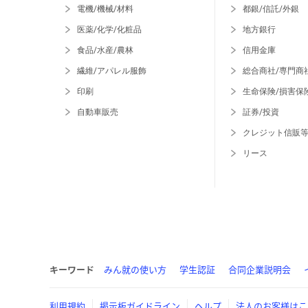
電機/機械/材料
都銀/信託/外銀
医薬/化学/化粧品
地方銀行
食品/水産/農林
信用金庫
繊維/アパレル服飾
総合商社/専門商
印刷
生命保険/損害保
自動車販売
証券/投資
クレジット信販
リース
キーワード
みん就の使い方
学生認証
合同企業説明会
利用規約
掲示板ガイドライン
ヘルプ
法人のお客様はこ