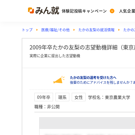
体験記投稿キャンペーン
人気企
トップ
医療/福祉/その他
たかの友梨の就活情報
たかの
Post
Ranking
PickUp
投稿する
ランキングを見る
注目の企業特集
2009年卒たかの友梨の志望動機詳細（東
実際に企業に提出した志望動機
Vote
たかの友梨の選考を受けた方へ
投票する
後輩のためにアドバイスを残しませんか？
動画で知ろう！業界・
09年卒
理系
女性
学校名
：
東京農業大学
職種
：
非公開