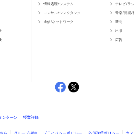
情報処理/システム
テレビ/ラ
コンサル/シンクタンク
音楽/芸能/
通信/ネットワーク
新聞
社
出版
険
広告
等
インターン
授業評価
ちら
グループ規約
プライバシーポリシー
外部送信ポリシー
カス