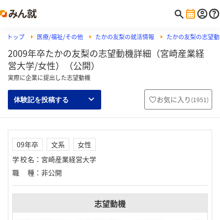
トップ
医療/福祉/その他
たかの友梨の就活情報
たかの友梨の志望動
2009年卒たかの友梨の志望動機詳細（宮崎産業経
営大学/女性）（公開）
実際に企業に提出した志望動機
お気に入り
(
1951
)
体験記を投稿する
09年卒
文系
女性
学校名
：
宮崎産業経営大学
職種
：
非公開
志望動機