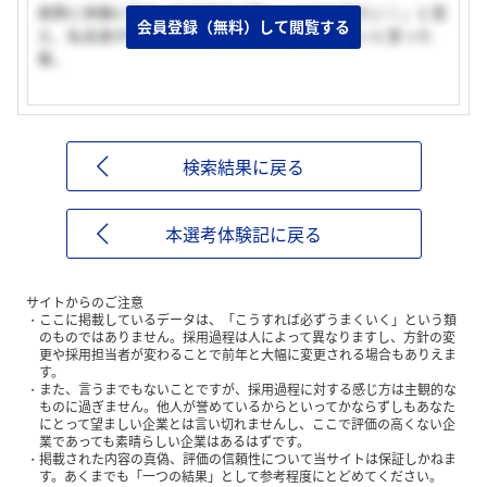
実際に体験に行き、私自身が「楽しい！また来たい！」と思
会員登録（無料）して閲覧する
え、私自身が受けたいと思えるサロンで働きたいと思った
事。
検索結果に戻る
本選考体験記に戻る
サイトからのご注意
ここに掲載しているデータは、「こうすれば必ずうまくいく」という類
のものではありません。採用過程は人によって異なりますし、方針の変
更や採用担当者が変わることで前年と大幅に変更される場合もありえま
す。
また、言うまでもないことですが、採用過程に対する感じ方は主観的な
ものに過ぎません。他人が誉めているからといってかならずしもあなた
にとって望ましい企業とは言い切れませんし、ここで評価の高くない企
業であっても素晴らしい企業はあるはずです。
掲載された内容の真偽、評価の信頼性について当サイトは保証しかねま
す。あくまでも「一つの結果」として参考程度にとどめてください。