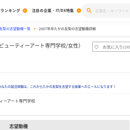
業ランキング
注目の企業・IT/DX特集
友梨の志望動機一覧
2007年卒たかの友梨の志望動機詳細
注目の企業特集
みんなのIT業界新卒就職人気企業ランキング
みんな
[27卒] 本選考体験記投稿キャンペーン
28卒 注目企業特集
27卒 注目企業特集
みんなのDX企業就職ブランド調査
幌ビューティーアート専門学校/女性）
お気に入り
(
19
注目のIT・DX企業特集
28卒 IT・DX企業特集
27卒 IT・DX企業特集
28卒
みんなのIT業界新卒就職人気企業ランキング
みんな
企業研究
あなたの就活体験は、これからたかの友梨を志望する後輩へのエールになります！
ィーアート専門学校
志望動機