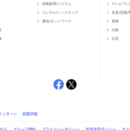
情報処理/システム
テレビ/ラ
コンサル/シンクタンク
音楽/芸能/
通信/ネットワーク
新聞
社
出版
険
広告
等
インターン
授業評価
ちら
グループ規約
プライバシーポリシー
外部送信ポリシー
カス