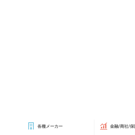
各種メーカー
金融/商社/保