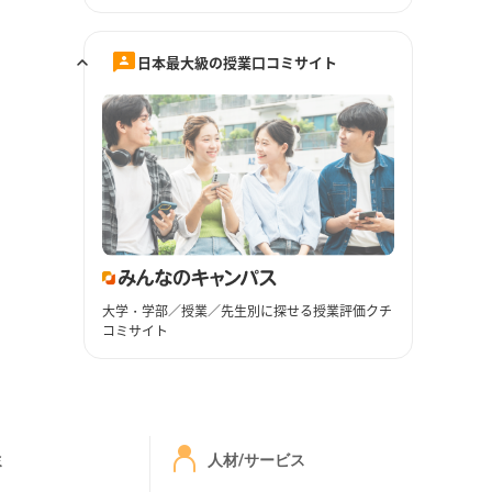
日本最大級の授業口コミサイト
大学・学部／授業／先生別に探せる授業評価クチ
コミサイト
ミ
人材/サービス