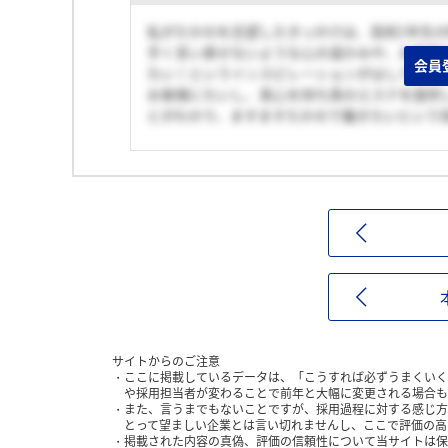
私がたかのを志望したきっかけは、高校1年生
手く言い表せないような心の温かみや、お客様
会員
たい！というインスピレーションがはしりまし
お客様にたいし、真心を持ち真のエステを提供
とがわかり、ますますたかので働きたいという
サイトからのご注意
ここに掲載しているデータは、「こうすれば必ずうまくいく
や採用担当者が変わることで前年と大幅に変更される場合も
また、言うまでもないことですが、採用過程に対する感じ方
とって望ましい企業とは言い切れませんし、ここで評価の高
掲載された内容の真偽、評価の信頼性について当サイトは保