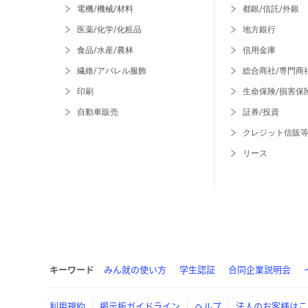
電機/機械/材料
都銀/信託/外銀
医薬/化学/化粧品
地方銀行
食品/水産/農林
信用金庫
繊維/アパレル服飾
総合商社/専門商
印刷
生命保険/損害保
自動車販売
証券/投資
クレジット信販
リース
キーワード
みん就の使い方
学生認証
合同企業説明会
利用規約
掲示板ガイドライン
ヘルプ
法人のお客様はこ