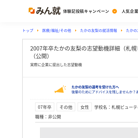
体験記投稿キャンペーン
人気企
トップ
医療/福祉/その他
たかの友梨の就活情報
たかの
Post
Ranking
PickUp
投稿する
ランキングを見る
注目の企業特集
2007年卒たかの友梨の志望動機詳細（札
（公開）
実際に企業に提出した志望動機
Vote
投票する
たかの友梨の選考を受けた方へ
動画で知ろう！業界・
後輩のためにアドバイスを残しませんか？
07年卒
その他
女性
学校名
：
札幌ビューテ
職種
：
非公開