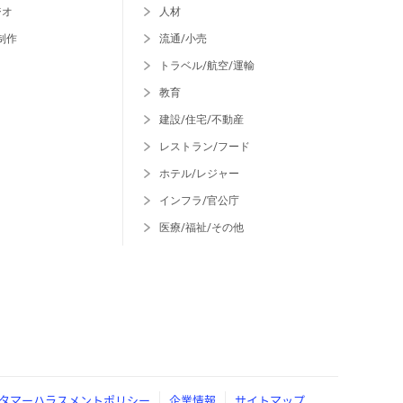
ジオ
人材
制作
流通/小売
トラベル/航空/運輸
教育
建設/住宅/不動産
レストラン/フード
ホテル/レジャー
インフラ/官公庁
医療/福祉/その他
タマーハラスメントポリシー
企業情報
サイトマップ