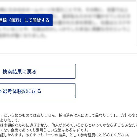
の時にたかののホームページを見たことです。その時に、言葉では上
やエステに関しての愛情を感じ、是非私もたかので働かせていただき
登録（無料）して閲覧する
た。その後、資料請求や社長の書かれた本を拝見し、社長はエステや
していることや、社長は芯のしっかりした本当に素敵な方だというこ
気持ちが強くなりました。
検索結果に戻る
本選考体験記に戻る
」という類のものではありません。採用過程は人によって異なりますし、方針の変
ありえます。
は主観的なものに過ぎません。他人が誉めているからといってかならずしもあなた
くない企業であっても素晴らしい企業はあるはずです。
証しかねます。あくまでも「一つの結果」として参考程度にとどめてください。