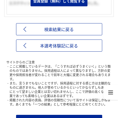
会員登録（無料）して閲覧する
エステティシャンという職業に強い魅力を感じました。
検索結果に戻る
本選考体験記に戻る
サイトからのご注意
ここに掲載しているデータは、「こうすれば必ずうまくいく」という類
のものではありません。採用過程は人によって異なりますし、方針の変
更や採用担当者が変わることで前年と大幅に変更される場合もありえま
す。
また、言うまでもないことですが、採用過程に対する感じ方は主観的な
ものに過ぎません。他人が誉めているからといってかならずしもあなた
にとって望ましい企業とは言い切れませんし、ここで評価の高くない企
業であっても素晴らしい企業はあるはずです。
掲載された内容の真偽、評価の信頼性について当サイトは保証しかねま
す。あくまでも「一つの結果」として参考程度にとどめてください。