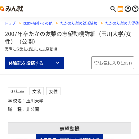
トップ
医療/福祉/その他
たかの友梨の就活情報
たかの友梨の志望動
2007年卒たかの友梨の志望動機詳細（玉川大学/女
性）（公開）
実際に企業に提出した志望動機
お気に入り
(
1951
)
体験記を投稿する
07年卒
文系
女性
学校名
：
玉川大学
職種
：
非公開
志望動機