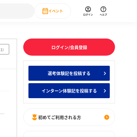
イベント
ログイン
ヘルプ
Event
の新卒就職人気企業ランキング
みんなのインターン人気企業ランキン
直近のイベント一覧
ログイン/会員登録
51
)
もっと見る
 IT・DX現場社員インタビュー
選考体験記を投稿する
の新卒就職人気企業ランキング
みんなのインターン人気企業ランキン
インターン体験記を投稿する
初めてご利用される方