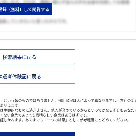
と思います。それを、機械に頼らず自らの手を全身を利用してお客様
しい職業だと感じました。
登録（無料）して閲覧する
・・
成長していきたいと思ったからです。
検索結果に戻る
本選考体験記に戻る
」という類のものではありません。採用過程は人によって異なりますし、方針の変
ありえます。
は主観的なものに過ぎません。他人が誉めているからといってかならずしもあなた
くない企業であっても素晴らしい企業はあるはずです。
証しかねます。あくまでも「一つの結果」として参考程度にとどめてください。