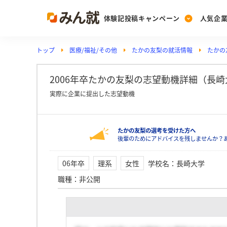
体験記投稿キャンペーン
人気企
トップ
医療/福祉/その他
たかの友梨の就活情報
たかの
Post
Ranking
PickUp
投稿する
ランキングを見る
注目の企業特集
2006年卒たかの友梨の志望動機詳細（長崎
実際に企業に提出した志望動機
Vote
たかの友梨の選考を受けた方へ
投票する
後輩のためにアドバイスを残しませんか？
動画で知ろう！業界・
06年卒
理系
女性
学校名
：
長崎大学
職種
：
非公開