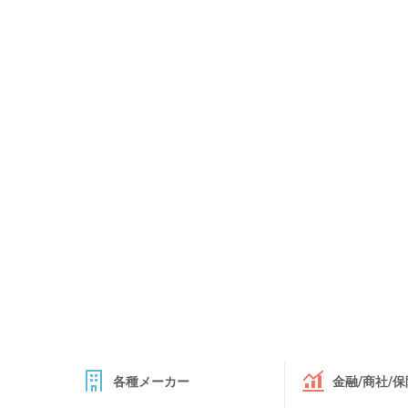
各種メーカー
金融/商社/保