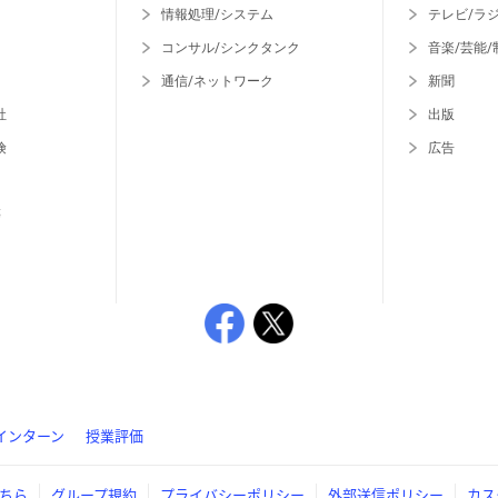
情報処理/システム
テレビ/ラ
コンサル/シンクタンク
音楽/芸能/
通信/ネットワーク
新聞
社
出版
険
広告
等
インターン
授業評価
ちら
グループ規約
プライバシーポリシー
外部送信ポリシー
カス