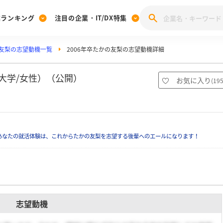
業ランキング
注目の企業・IT/DX特集
友梨の志望動機一覧
2006年卒たかの友梨の志望動機詳細
注目の企業特集
みんなのIT業界新卒就職人気企業ランキング
みんな
[27卒] 本選考体験記投稿キャンペーン
28卒 注目企業特集
27卒 注目企業特集
みんなのDX企業就職ブランド調査
大学/女性）（公開）
お気に入り
(
19
注目のIT・DX企業特集
28卒 IT・DX企業特集
27卒 IT・DX企業特集
28卒
みんなのIT業界新卒就職人気企業ランキング
みんな
あなたの就活体験は、これからたかの友梨を志望する後輩へのエールになります！
企業研究
志望動機