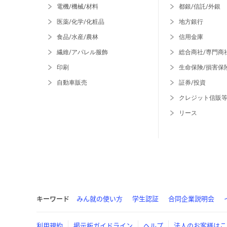
電機/機械/材料
都銀/信託/外銀
医薬/化学/化粧品
地方銀行
食品/水産/農林
信用金庫
繊維/アパレル服飾
総合商社/専門商
印刷
生命保険/損害保
自動車販売
証券/投資
クレジット信販
リース
キーワード
みん就の使い方
学生認証
合同企業説明会
利用規約
掲示板ガイドライン
ヘルプ
法人のお客様はこ