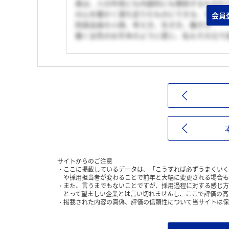
美は、人の外見にも内面的にも関係するものだ
の心を暖かく満ち足りたものにできる、すばら
会員
院長自身の人柄、考え方、生き方、働き方・・
働く女性のお手本のように感じ、私もその元で
サイトからのご注意
ここに掲載しているデータは、「こうすれば必ずうまくいく
や採用担当者が変わることで前年と大幅に変更される場合も
また、言うまでもないことですが、採用過程に対する感じ方
とって望ましい企業とは言い切れませんし、ここで評価の高
掲載された内容の真偽、評価の信頼性について当サイトは保