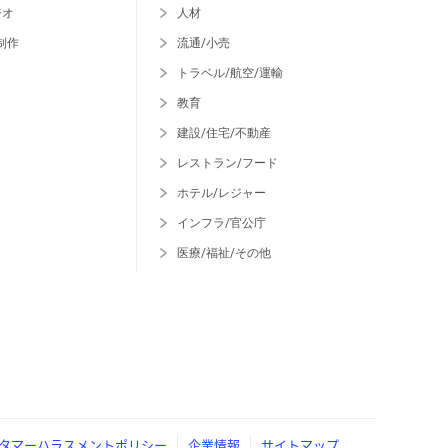
ジオ
人材
制作
流通/小売
トラベル/航空/運輸
教育
建設/住宅/不動産
レストラン/フード
ホテル/レジャー
インフラ/官公庁
医療/福祉/その他
タマーハラスメントポリシー
企業情報
サイトマップ