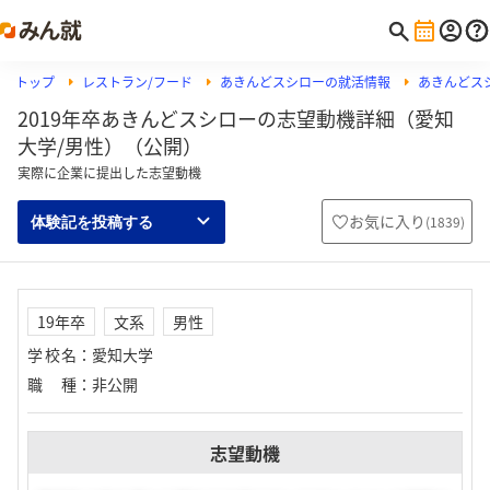
トップ
レストラン/フード
あきんどスシローの就活情報
あきんどス
2019年卒あきんどスシローの志望動機詳細（愛知
大学/男性）（公開）
実際に企業に提出した志望動機
お気に入り
(
1839
)
体験記を投稿する
19年卒
文系
男性
学校名
：
愛知大学
職種
：
非公開
志望動機