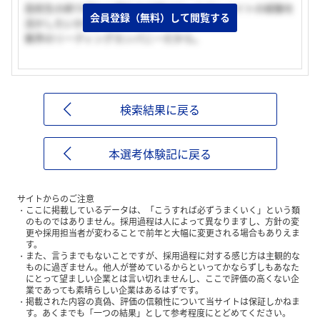
高校生の終り頃から現在まで続けているアルバイトの経験を
会員登録（無料）して閲覧する
活かしたいから。
業界のリーディングカンパニーだから。
検索結果に戻る
本選考体験記に戻る
サイトからのご注意
ここに掲載しているデータは、「こうすれば必ずうまくいく」という類
のものではありません。採用過程は人によって異なりますし、方針の変
更や採用担当者が変わることで前年と大幅に変更される場合もありえま
す。
また、言うまでもないことですが、採用過程に対する感じ方は主観的な
ものに過ぎません。他人が誉めているからといってかならずしもあなた
にとって望ましい企業とは言い切れませんし、ここで評価の高くない企
業であっても素晴らしい企業はあるはずです。
掲載された内容の真偽、評価の信頼性について当サイトは保証しかねま
す。あくまでも「一つの結果」として参考程度にとどめてください。