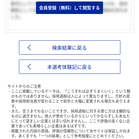
寿司というコンテンツとしては日本の伝統的なものを、資本
会員登録（無料）して閲覧する
関係としてはむしろ外資系企業に近いやり方に興味を持ちま
した。
検索結果に戻る
本選考体験記に戻る
サイトからのご注意
ここに掲載しているデータは、「こうすれば必ずうまくいく」という類
のものではありません。採用過程は人によって異なりますし、方針の変
更や採用担当者が変わることで前年と大幅に変更される場合もありえま
す。
また、言うまでもないことですが、採用過程に対する感じ方は主観的な
ものに過ぎません。他人が誉めているからといってかならずしもあなた
にとって望ましい企業とは言い切れませんし、ここで評価の高くない企
業であっても素晴らしい企業はあるはずです。
掲載された内容の真偽、評価の信頼性について当サイトは保証しかねま
す。あくまでも「一つの結果」として参考程度にとどめてください。