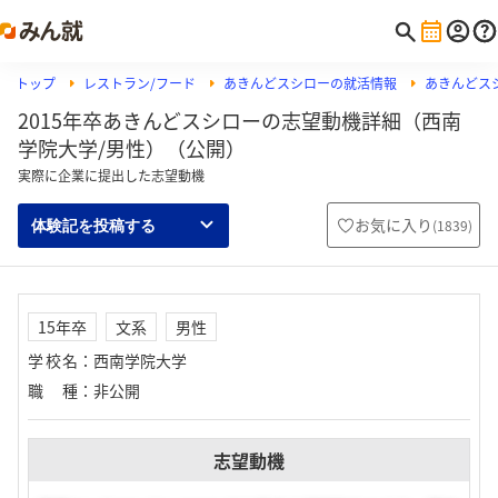
トップ
レストラン/フード
あきんどスシローの就活情報
あきんどス
2015年卒あきんどスシローの志望動機詳細（西南
学院大学/男性）（公開）
実際に企業に提出した志望動機
お気に入り
(
1839
)
体験記を投稿する
15年卒
文系
男性
学校名
：
西南学院大学
職種
：
非公開
志望動機