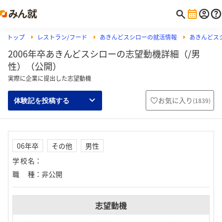
トップ
レストラン/フード
あきんどスシローの就活情報
あきんどス
2006年卒あきんどスシローの志望動機詳細（/男
性）（公開）
実際に企業に提出した志望動機
お気に入り
(
1839
)
体験記を投稿する
06年卒
その他
男性
学校名
：
職種
：
非公開
志望動機