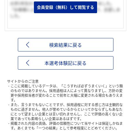
大学1年生から、スシローでアルバイトをしていました。
会員登録（無料）して閲覧する
「お客様によろこばれる仕事」をしたかったので、志望しま
した。
検索結果に戻る
本選考体験記に戻る
サイトからのご注意
ここに掲載しているデータは、「こうすれば必ずうまくいく」という類
のものではありません。採用過程は人によって異なりますし、方針の変
更や採用担当者が変わることで前年と大幅に変更される場合もありえま
す。
また、言うまでもないことですが、採用過程に対する感じ方は主観的な
ものに過ぎません。他人が誉めているからといってかならずしもあなた
にとって望ましい企業とは言い切れませんし、ここで評価の高くない企
業であっても素晴らしい企業はあるはずです。
掲載された内容の真偽、評価の信頼性について当サイトは保証しかねま
す。あくまでも「一つの結果」として参考程度にとどめてください。