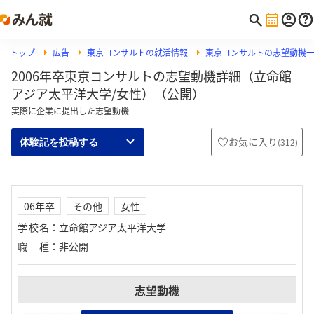
トップ
広告
東京コンサルトの就活情報
東京コンサルトの志望動機
2006年卒東京コンサルトの志望動機詳細（立命館
アジア太平洋大学/女性）（公開）
実際に企業に提出した志望動機
お気に入り
(
312
)
体験記を投稿する
06年卒
その他
女性
学校名
：
立命館アジア太平洋大学
職種
：
非公開
志望動機