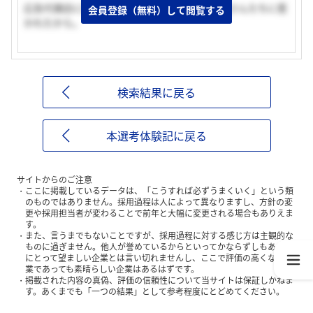
広告代理店に興味があったのと、東コンの社員さんたちに惹
会員登録（無料）して閲覧する
かれたから。
検索結果に戻る
本選考体験記に戻る
サイトからのご注意
ここに掲載しているデータは、「こうすれば必ずうまくいく」という類
のものではありません。採用過程は人によって異なりますし、方針の変
更や採用担当者が変わることで前年と大幅に変更される場合もありえま
す。
また、言うまでもないことですが、採用過程に対する感じ方は主観的な
ものに過ぎません。他人が誉めているからといってかならずしもあなた
にとって望ましい企業とは言い切れませんし、ここで評価の高くない企
業であっても素晴らしい企業はあるはずです。
掲載された内容の真偽、評価の信頼性について当サイトは保証しかねま
す。あくまでも「一つの結果」として参考程度にとどめてください。