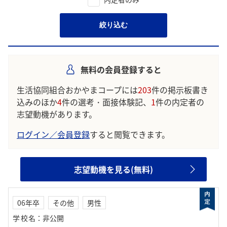
絞り込む
無料の会員登録すると
生活協同組合おかやまコープには
203
件の掲示板書き
込みのほか
4
件の選考・面接体験記、
1
件の内定者の
志望動機があります。
ログイン／会員登録
すると閲覧できます。
志望動機を見る(無料)
06年卒
その他
男性
学校名
：
非公開