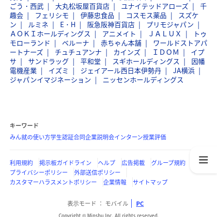
ごう・西武
大丸松坂屋百貨店
ユナイテッドアローズ
千
趣会
フェリシモ
伊藤忠食品
コスモス薬品
スズケ
ン
ルミネ
E・H
阪急阪神百貨店
プリモジャパン
ＡＯＫＩホールディングス
アニメイト
ＪＡＬＵＸ
トゥ
モローランド
ベルーナ
赤ちゃん本舗
ワールドストアパ
ートナーズ
チュチュアンナ
カインズ
ＩＤＯＭ
イプ
サ
サンドラッグ
平和堂
スギホールディングス
因幡
電機産業
イズミ
ジェイアール西日本伊勢丹
JA横浜
ジャパンイマジネーション
ニッセンホールディングス
キーワード
みん就の使い方
学生認証
合同企業説明会
インターン
授業評価
利用規約
掲示板ガイドライン
ヘルプ
広告掲載
グループ規約
プライバシーポリシー
外部送信ポリシー
カスタマーハラスメントポリシー
企業情報
サイトマップ
表示モード
モバイル
PC
Copyright © Minshu Inc. All rights reserved.