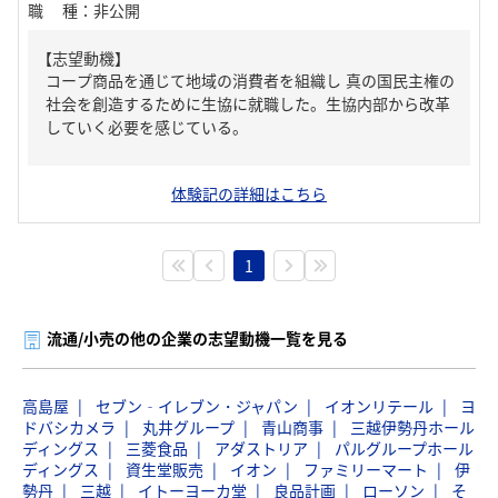
職種
：
非公開
【志望動機】
コープ商品を通じて地域の消費者を組織し 真の国民主権の
社会を創造するために生協に就職した。生協内部から改革
していく必要を感じている。
体験記の詳細はこちら
1
流通/小売の他の企業の志望動機一覧を見る
高島屋
セブン‐イレブン・ジャパン
イオンリテール
ヨ
ドバシカメラ
丸井グループ
青山商事
三越伊勢丹ホール
ディングス
三菱食品
アダストリア
パルグループホール
ディングス
資生堂販売
イオン
ファミリーマート
伊
勢丹
三越
イトーヨーカ堂
良品計画
ローソン
そ