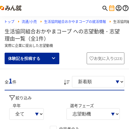
トップ
流通/小売
生活協同組合おかやまコープの就活情報
生活協同
生活協同組合おかやまコープ への志望動機・志望
理由一覧（全1件）
実際に企業に提出した志望動機
お気に入り
(
223
)
体験記を投稿する
1
全
件
絞り込み
卒年
選考フェーズ
内定者のみ