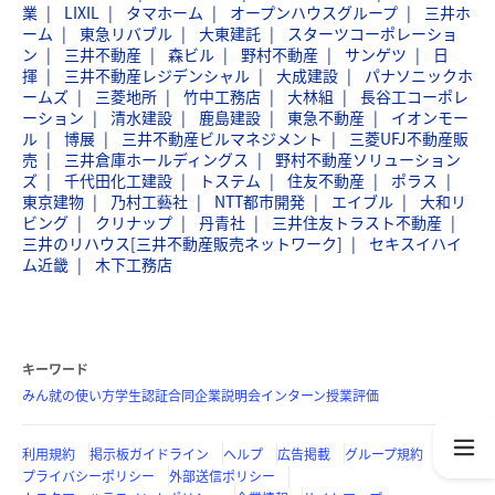
業
LIXIL
タマホーム
オープンハウスグループ
三井ホ
ーム
東急リバブル
大東建託
スターツコーポレーショ
ン
三井不動産
森ビル
野村不動産
サンゲツ
日
揮
三井不動産レジデンシャル
大成建設
パナソニックホ
ームズ
三菱地所
竹中工務店
大林組
長谷工コーポレ
ーション
清水建設
鹿島建設
東急不動産
イオンモー
ル
博展
三井不動産ビルマネジメント
三菱UFJ不動産販
売
三井倉庫ホールディングス
野村不動産ソリューション
ズ
千代田化工建設
トステム
住友不動産
ポラス
東京建物
乃村工藝社
NTT都市開発
エイブル
大和リ
ビング
クリナップ
丹青社
三井住友トラスト不動産
三井のリハウス[三井不動産販売ネットワーク]
セキスイハイ
ム近畿
木下工務店
キーワード
みん就の使い方
学生認証
合同企業説明会
インターン
授業評価
利用規約
掲示板ガイドライン
ヘルプ
広告掲載
グループ規約
プライバシーポリシー
外部送信ポリシー