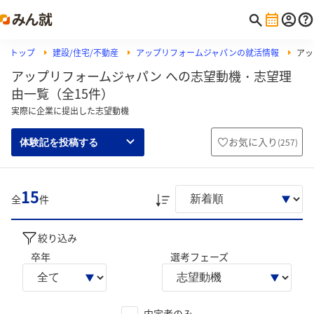
トップ
建設/住宅/不動産
アップリフォームジャパンの就活情報
アッ
アップリフォームジャパン への志望動機・志望理
由一覧（全15件）
実際に企業に提出した志望動機
お気に入り
(
257
)
体験記を投稿する
15
全
件
絞り込み
卒年
選考フェーズ
内定者のみ