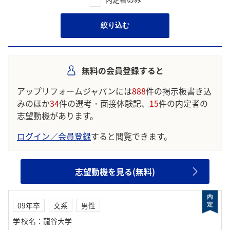
絞り込む
無料の会員登録すると
アップリフォームジャパンには
888
件の掲示板書き込
みのほか
34
件の選考・面接体験記、
15
件の内定者の
志望動機があります。
ログイン／会員登録
すると閲覧できます。
志望動機を見る(無料)
09年卒
文系
男性
学校名
：
龍谷大学