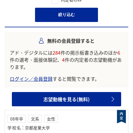
絞り込む
無料の会員登録すると
アド・デジタルには
284
件の掲示板書き込みのほか
6
件の選考・面接体験記、
4
件の内定者の志望動機があ
ります。
ログイン／会員登録
すると閲覧できます。
志望動機を見る(無料)
08年卒
文系
女性
学校名
：
京都産業大学