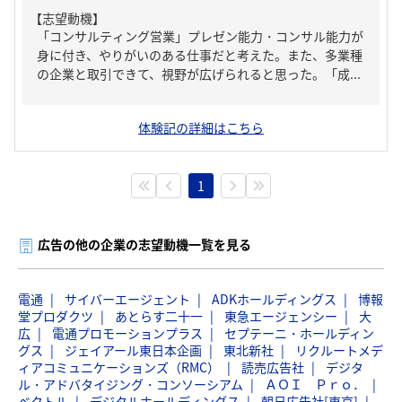
【志望動機】
「コンサルティング営業」プレゼン能力・コンサル能力が
身に付き、やりがいのある仕事だと考えた。また、多業種
の企業と取引できて、視野が広げられると思った。「成...
体験記の詳細はこちら
1
広告の他の企業の志望動機一覧を見る
電通
サイバーエージェント
ADKホールディングス
博報
堂プロダクツ
あとらす二十一
東急エージェンシー
大
広
電通プロモーションプラス
セプテーニ・ホールディン
グス
ジェイアール東日本企画
東北新社
リクルートメデ
ィアコミュニケーションズ（RMC）
読売広告社
デジタ
ル・アドバタイジング・コンソーシアム
ＡＯＩ Ｐｒｏ．
ベクトル
デジタルホールディングス
朝日広告社[東京]