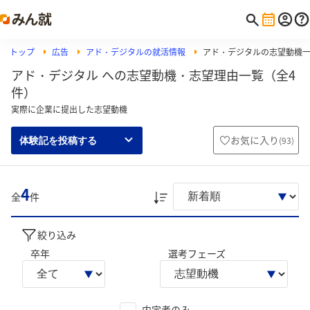
トップ
広告
アド・デジタルの就活情報
アド・デジタルの志望動機
アド・デジタル への志望動機・志望理由一覧（全4
件）
実際に企業に提出した志望動機
お気に入り
(
93
)
体験記を投稿する
4
全
件
絞り込み
卒年
選考フェーズ
内定者のみ