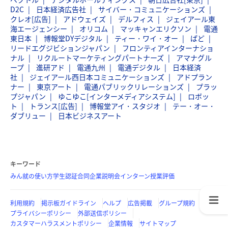
D2C
日本経済広告社
サイバー・コミュニケーションズ
クレオ[広告]
アドウェイズ
デルフィス
ジェイアール東
海エージェンシー
オリコム
マッキャンエリクソン
電通
東日本
博報堂DYデジタル
ティー・ワイ・オー
ぱど
リードエグジビションジャパン
フロンティアインターナショ
ナル
リクルートマーケティングパートナーズ
アマナグル
ープ
進研アド
電通九州
電通デジタル
日本経済
社
ジェイアール西日本コミュニケーションズ
アドプラン
ナー
東京アート
電通パブリックリレーションズ
プラッ
プジャパン
ゆこゆこ[インターメディアシステム]
ロボッ
ト
トランス[広告]
博報堂アイ・スタジオ
テー・オー・
ダブリュー
日本ビジネスアート
キーワード
みん就の使い方
学生認証
合同企業説明会
インターン
授業評価
利用規約
掲示板ガイドライン
ヘルプ
広告掲載
グループ規約
プライバシーポリシー
外部送信ポリシー
カスタマーハラスメントポリシー
企業情報
サイトマップ