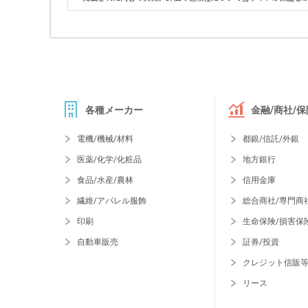
各種メーカー
金融/商社/保
電機/機械/材料
都銀/信託/外銀
医薬/化学/化粧品
地方銀行
食品/水産/農林
信用金庫
繊維/アパレル服飾
総合商社/専門商
印刷
生命保険/損害保
自動車販売
証券/投資
クレジット信販
リース