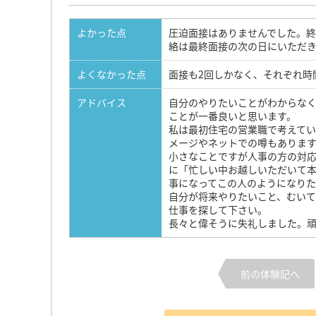
よかった点
圧迫面接はありませんでした。
絡は最終面接の次の日にいただ
よくなかった点
面接も2回しかなく、それぞれ時
アドバイス
自分のやりたいことがわからな
ことが一番良いと思います。
私は最初住宅の営業職で考えて
メージやネットでの噂もありま
小さなことですが人事の方の対
に「忙しい中お越しいただいて
事になってこの人のようになり
自分が将来やりたいこと、むい
仕事を探して下さい。
長々と偉そうに失礼しました。
前の体験記へ