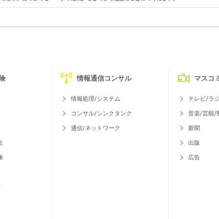
険
情報通信コンサル
マスコ
情報処理/システム
テレビ/ラ
コンサル/シンクタンク
音楽/芸能/
通信/ネットワーク
新聞
社
出版
険
広告
等