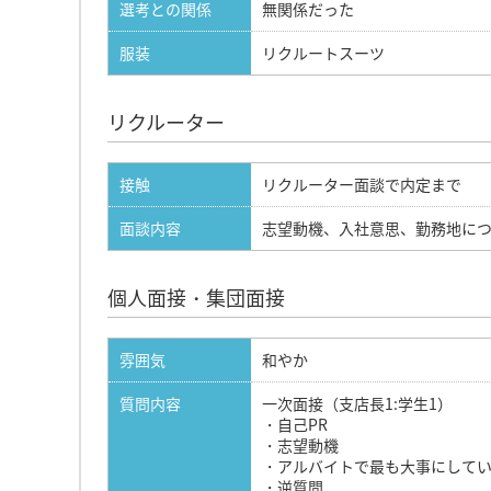
選考との関係
無関係だった
服装
リクルートスーツ
リクルーター
接触
リクルーター面談で内定まで
面談内容
志望動機、入社意思、勤務地につ
個人面接・集団面接
雰囲気
和やか
質問内容
一次面接（支店長1:学生1）
・自己PR
・志望動機
・アルバイトで最も大事にして
・逆質問