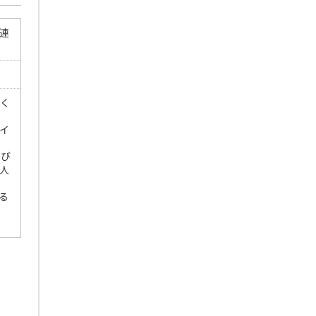
連
聞く
イ
たび
人
る