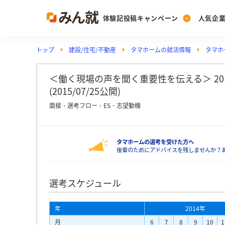
体験記投稿キャンペーン
人気企
トップ
建設/住宅/不動産
タマホームの就活情報
タマホ
Post
Ranking
PickUp
投稿する
ランキングを見る
注目の企業特集
＜働く現場の声を聞く重要性を伝える＞ 20
(2015/07/25公開)
面接・選考フロー・ES・志望動機
Vote
投票する
タマホームの選考を受けた方へ
動画で知ろう！業界・
後輩のためにアドバイスを残しませんか？
選考スケジュール
年
2014年
月
6
7
8
9
10
1