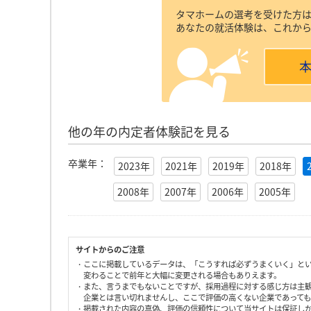
タマホームの選考を受けた方
あなたの就活体験は、これか
他の年の内定者体験記を見る
卒業年：
2023年
2021年
2019年
2018年
2008年
2007年
2006年
2005年
サイトからのご注意
・ここに掲載しているデータは、「こうすれば必ずうまくいく」と
変わることで前年と大幅に変更される場合もありえます。
・また、言うまでもないことですが、採用過程に対する感じ方は主
企業とは言い切れませんし、ここで評価の高くない企業であって
・掲載された内容の真偽、評価の信頼性について当サイトは保証し