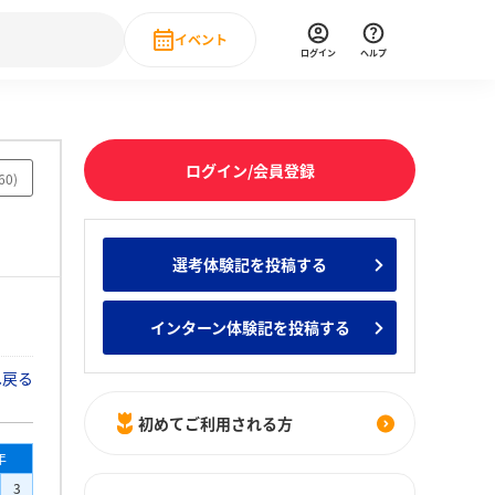
イベント
ログイン
ヘルプ
Event
の新卒就職人気企業ランキング
みんなのインターン人気企業ランキン
直近のイベント一覧
ログイン/会員登録
60
)
もっと見る
 IT・DX現場社員インタビュー
選考体験記を投稿する
の新卒就職人気企業ランキング
みんなのインターン人気企業ランキン
インターン体験記を投稿する
へ戻る
初めてご利用される方
年
3