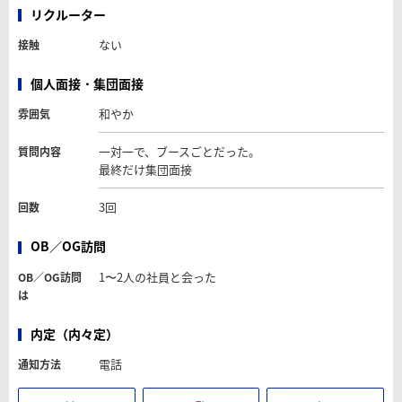
リクルーター
ない
接触
個人面接・集団面接
和やか
雰囲気
一対一で、ブースごとだった。
質問内容
最終だけ集団面接
3回
回数
OB／OG訪問
1〜2人の社員と会った
OB／OG訪問
は
内定（内々定）
電話
通知方法