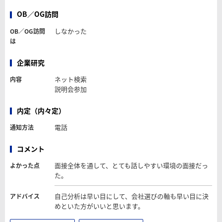
OB／OG訪問
しなかった
OB／OG訪問
は
企業研究
ネット検索
内容
説明会参加
内定（内々定）
電話
通知方法
コメント
面接全体を通して、とても話しやすい環境の面接だっ
よかった点
た。
自己分析は早い目にして、会社選びの軸も早い目に決
アドバイス
めといた方がいいと思います。