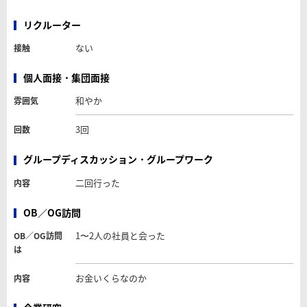
リクルーター
ない
接触
個人面接・集団面接
和やか
雰囲気
3回
回数
グループディスカッション・グループワーク
二回行った
内容
OB／OG訪問
1〜2人の社員と会った
OB／OG訪問
は
お金いくらなのか
内容