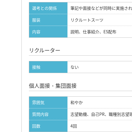
選考との関係
筆記や面接などが同時に実施さ
服装
リクルートスーツ
内容
説明、仕事紹介、ES配布
リクルーター
接触
ない
個人面接・集団面接
雰囲気
和やか
質問内容
志望動機、自己PR、職種別志望
回数
4回