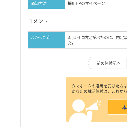
通知方法
採用HPのマイページ
コメント
よかった点
3月1日に内定が出たのに、内定
た。
前の体験記へ
タマホームの選考を受けた方
あなたの就活体験は、これか