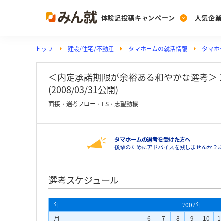
体験記投稿キャンペーン
人気企
トップ
建設/住宅/不動産
タマホームの就活情報
タマホ
Post
Ranking
PickUp
投稿する
ランキングを見る
注目の企業特集
＜内定承諾期限が余裕ある和やかな選考＞ 
(2008/03/31公開)
面接・選考フロー・ES・志望動機
Vote
投票する
タマホームの選考を受けた方へ
動画で知ろう！業界・
後輩のためにアドバイスを残しませんか？
選考スケジュール
年
2007年
月
6
7
8
9
10
1