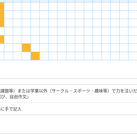
究課題等）または学業以外（サークル・スポーツ・趣味等）で力を注い
選び、自由作文』
紙に手で記入