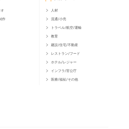
ジオ
人材
制作
流通/小売
トラベル/航空/運輸
教育
建設/住宅/不動産
レストラン/フード
ホテル/レジャー
インフラ/官公庁
医療/福祉/その他