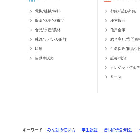
電機/機械/材料
都銀/信託/外銀
医薬/化学/化粧品
地方銀行
食品/水産/農林
信用金庫
繊維/アパレル服飾
総合商社/専門商
印刷
生命保険/損害保
自動車販売
証券/投資
クレジット信販
リース
キーワード
みん就の使い方
学生認証
合同企業説明会