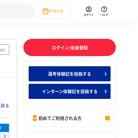
イベント
ログイン
ヘルプ
Event
の新卒就職人気企業ランキング
みんなのインターン人気企業ランキン
直近のイベント一覧
ログイン/会員登録
60
)
もっと見る
 IT・DX現場社員インタビュー
選考体験記を投稿する
の新卒就職人気企業ランキング
みんなのインターン人気企業ランキン
インターン体験記を投稿する
へ戻る
初めてご利用される方
年
3