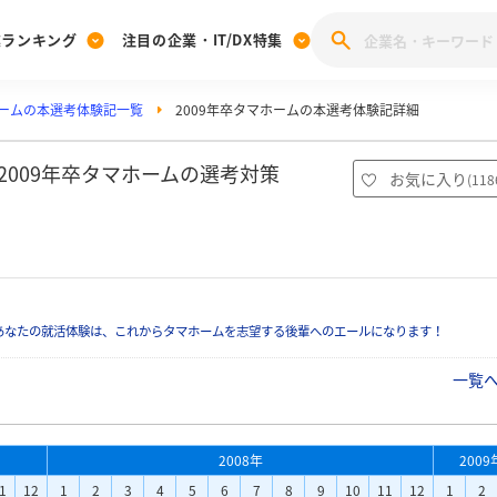
業ランキング
注目の企業・IT/DX特集
ームの本選考体験記一覧
2009年卒タマホームの本選考体験記詳細
注目の企業特集
みんなのIT業界新卒就職人気企業ランキング
みんな
[27卒] 本選考体験記投稿キャンペーン
28卒 注目企業特集
27卒 注目企業特集
みんなのDX企業就職ブランド調査
2009年卒タマホームの選考対策
お気に入り
(
118
注目のIT・DX企業特集
28卒 IT・DX企業特集
27卒 IT・DX企業特集
28卒
みんなのIT業界新卒就職人気企業ランキング
みんな
企業研究
あなたの就活体験は、これからタマホームを志望する後輩へのエールになります！
一覧
2008年
2009
1
12
1
2
3
4
5
6
7
8
9
10
11
12
1
2