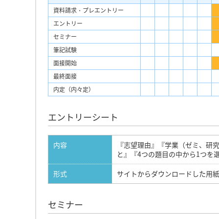
資料請求・プレエントリー
エントリー
セミナー
筆記試験
面接開始
最終面接
内定（内々定）
エントリーシート
内容
『志望理由』『学業（ゼミ、研
と』『4つの題目の中から1つを
形式
サイトからダウンロードした用
セミナー