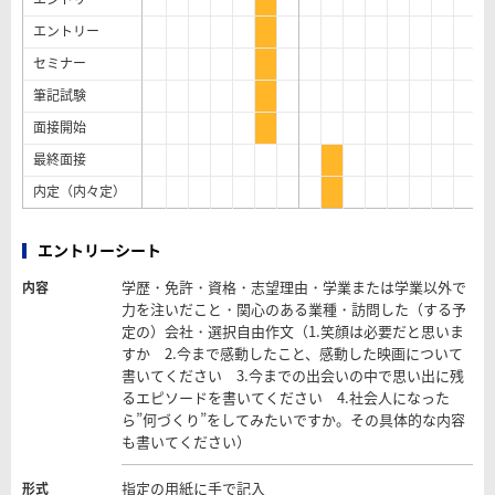
エントリー
セミナー
筆記試験
面接開始
最終面接
内定（内々定）
エントリーシート
学歴・免許・資格・志望理由・学業または学業以外で
内容
力を注いだこと・関心のある業種・訪問した（する予
定の）会社・選択自由作文（1.笑顔は必要だと思いま
すか 2.今まで感動したこと、感動した映画について
書いてください 3.今までの出会いの中で思い出に残
るエピソードを書いてください 4.社会人になった
ら”何づくり”をしてみたいですか。その具体的な内容
も書いてください）
指定の用紙に手で記入
形式