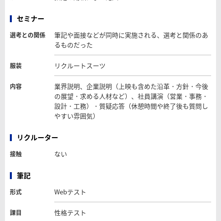
セミナー
筆記や面接などが同時に実施される、選考と関係のあ
選考との関係
るものだった
リクルートスーツ
服装
業界説明、企業説明（上映も含めた沿革・方針・今後
内容
の展望・求める人材など）、社員講演（営業・事務・
設計・工務）・質疑応答（休憩時間や終了後も質問し
やすい雰囲気）
リクルーター
ない
接触
筆記
Webテスト
形式
性格テスト
課目