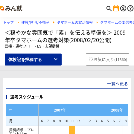
トップ
建設/住宅/不動産
タマホームの就活情報
タマホームの本選考
＜穏やかな雰囲気で「素」を伝える準備を＞ 2009
年卒タマホームの選考対策(2008/02/20公開)
面接・選考フロー・ES・志望動機
お気に入り
(
11860
)
体験記を投稿する
一覧へ戻る
選考スケジュール
年
2007年
2008年
月
6
7
8
9
10
11
12
1
2
3
4
5
6
7
8
9
資料請求・プレ
エントリー