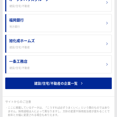
建設/住宅/不動産
福岡銀行
地方銀行
旭化成ホームズ
建設/住宅/不動産
一条工務店
建設/住宅/不動産
建設/住宅/不動産の企業一覧
サイトからのご注意
ここに掲載しているデータは、「こうすれば必ずうまくいく」という類のものではあり
ません。採用過程は人によって異なりますし、方針の変更や採用担当者が変わることで
前年と大幅に変更される場合もありえます。