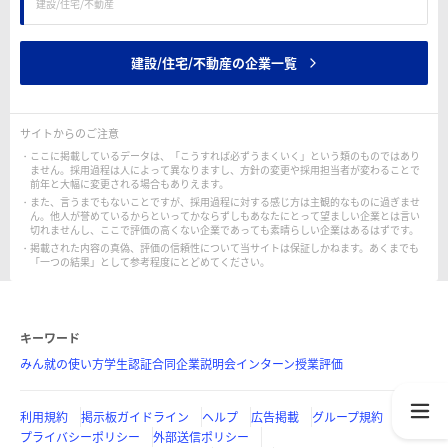
建設/住宅/不動産
建設/住宅/不動産の企業一覧
サイトからのご注意
ここに掲載しているデータは、「こうすれば必ずうまくいく」という類のものではあり
ません。採用過程は人によって異なりますし、方針の変更や採用担当者が変わることで
前年と大幅に変更される場合もありえます。
また、言うまでもないことですが、採用過程に対する感じ方は主観的なものに過ぎませ
ん。他人が誉めているからといってかならずしもあなたにとって望ましい企業とは言い
切れませんし、ここで評価の高くない企業であっても素晴らしい企業はあるはずです。
掲載された内容の真偽、評価の信頼性について当サイトは保証しかねます。あくまでも
「一つの結果」として参考程度にとどめてください。
キーワード
みん就の使い方
学生認証
合同企業説明会
インターン
授業評価
利用規約
掲示板ガイドライン
ヘルプ
広告掲載
グループ規約
プライバシーポリシー
外部送信ポリシー