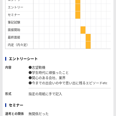
エントリー
セミナー
筆記試験
面接開始
最終面接
内定（内々定）
エントリーシート
●志望動機
内容
●学生時代に頑張ったこと
●関心のある会社、業界
●今までの出会いの中で思い出に残るエピソードetc
指定の用紙に手で記入
形式
セミナー
無関係だった
選考との関係