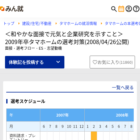
トップ
建設/住宅/不動産
タマホームの就活情報
タマホームの本選考
＜和やかな面接で元気と企業研究を示すこと＞
2009年卒タマホームの選考対策(2008/04/26公開)
面接・選考フロー・ES・志望動機
お気に入り
(
11860
)
体験記を投稿する
一覧へ戻る
選考スケジュール
年
2007年
2008年
月
6
7
8
9
10
11
12
1
2
3
4
5
6
7
8
9
資料請求・プレ
エントリー