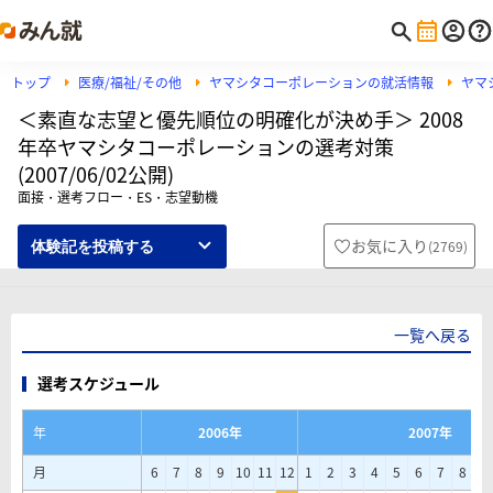
トップ
医療/福祉/その他
ヤマシタコーポレーションの就活情報
ヤマ
＜素直な志望と優先順位の明確化が決め手＞ 2008
年卒ヤマシタコーポレーションの選考対策
(2007/06/02公開)
面接・選考フロー・ES・志望動機
お気に入り
(
2769
)
体験記を投稿する
一覧へ戻る
選考スケジュール
年
2006年
2007年
月
6
7
8
9
10
11
12
1
2
3
4
5
6
7
8
9