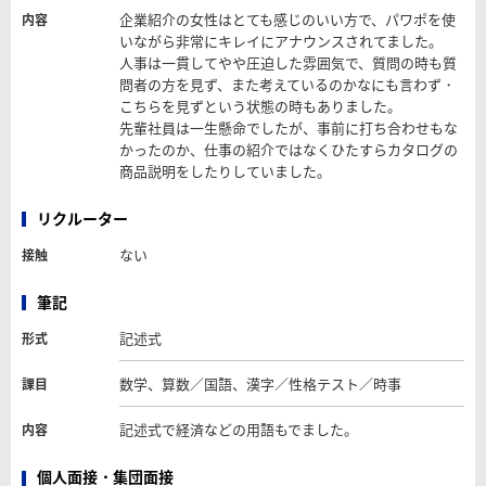
企業紹介の女性はとても感じのいい方で、パワポを使
内容
いながら非常にキレイにアナウンスされてました。
人事は一貫してやや圧迫した雰囲気で、質問の時も質
問者の方を見ず、また考えているのかなにも言わず・
こちらを見ずという状態の時もありました。
先輩社員は一生懸命でしたが、事前に打ち合わせもな
かったのか、仕事の紹介ではなくひたすらカタログの
商品説明をしたりしていました。
リクルーター
ない
接触
筆記
記述式
形式
数学、算数／国語、漢字／性格テスト／時事
課目
記述式で経済などの用語もでました。
内容
個人面接・集団面接