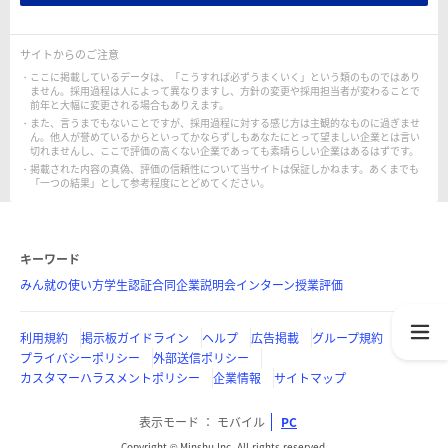
サイトからのご注意
ここに掲載しているデータは、「こうすれば必ずうまくいく」という類のものではあり
ません。採用過程は人によって異なりますし、方針の変更や採用担当者が変わることで
前年と大幅に変更される場合もありえます。
また、言うまでもないことですが、採用過程に対する感じ方は主観的なものに過ぎませ
ん。他人が誉めているからといってかならずしもあなたにとって望ましい企業とは言い
切れませんし、ここで評価の高くない企業であっても素晴らしい企業はあるはずです。
掲載された内容の真偽、評価の信頼性について当サイトは保証しかねます。あくまでも
「一つの結果」として参考程度にとどめてください。
キーワード
みん就の使い方
学生認証
合同企業説明会
インターン
授業評価
利用規約
掲示板ガイドライン
ヘルプ
広告掲載
グループ規約
プライバシーポリシー
外部送信ポリシー
カスタマーハラスメントポリシー
企業情報
サイトマップ
表示モード
モバイル
PC
Copyright © Minshu Inc. All rights reserved.