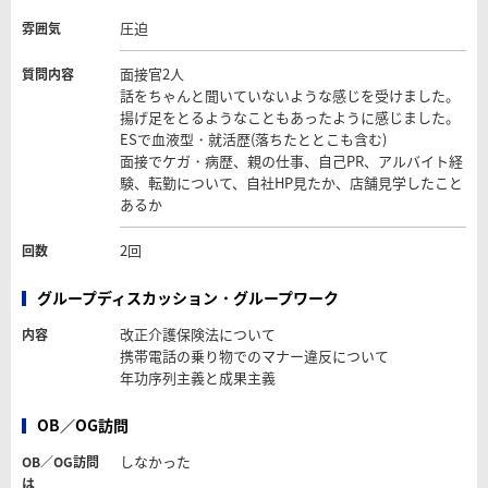
圧迫
雰囲気
面接官2人
質問内容
話をちゃんと聞いていないような感じを受けました。
揚げ足をとるようなこともあったように感じました。
ESで血液型・就活歴(落ちたととこも含む)
面接でケガ・病歴、親の仕事、自己PR、アルバイト経
験、転勤について、自社HP見たか、店舗見学したこと
あるか
2回
回数
グループディスカッション・グループワーク
改正介護保険法について
内容
携帯電話の乗り物でのマナー違反について
年功序列主義と成果主義
OB／OG訪問
しなかった
OB／OG訪問
は