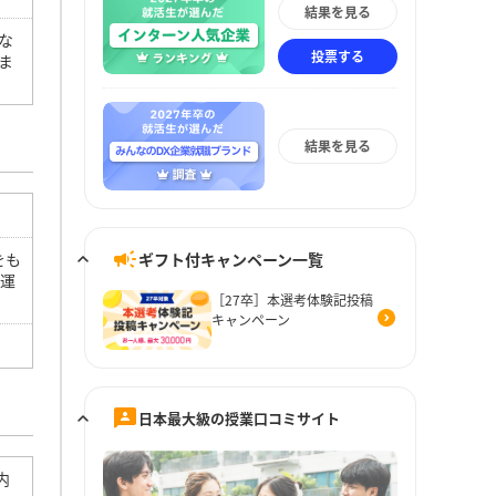
結果を見る
な
投票する
ま
結果を見る
ギフト付キャンペーン一覧
をも
を運
［27卒］本選考体験記投稿
キャンペーン
日本最大級の授業口コミサイト
内