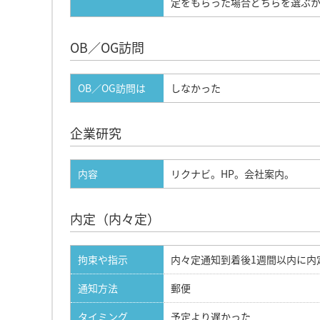
定をもらった場合どちらを選ぶ
OB／OG訪問
OB／OG訪問は
しなかった
企業研究
内容
リクナビ。HP。会社案内。
内定（内々定）
拘束や指示
内々定通知到着後1週間以内に内
通知方法
郵便
タイミング
予定より遅かった