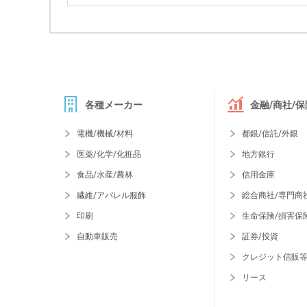
各種メーカー
金融/商社/保
電機/機械/材料
都銀/信託/外銀
医薬/化学/化粧品
地方銀行
食品/水産/農林
信用金庫
繊維/アパレル服飾
総合商社/専門商
印刷
生命保険/損害保
自動車販売
証券/投資
クレジット信販
リース