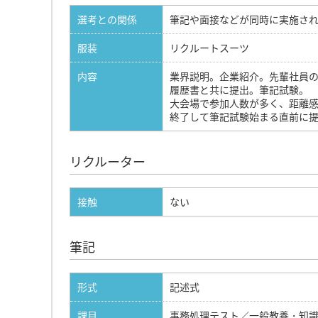
選考との関係
筆記や面接などが同時に実施さ
服装
リクルートスーツ
内容
業界説明。企業紹介。先輩社員
履歴書と共に提出。筆記試験。
大会場で参加人数が多く、距離
終了して筆記試験始まる直前に
リクルーター
接触
ない
筆記
形式
記述式
課目
事務処理テスト／一般教養・知