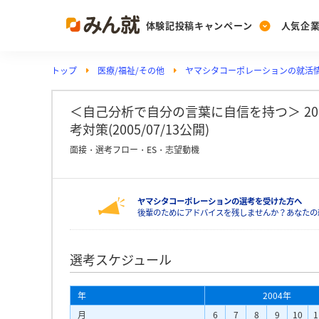
体験記投稿キャンペーン
人気企
トップ
医療/福祉/その他
ヤマシタコーポレーションの就活
Post
Ranking
PickUp
投稿する
ランキングを見る
注目の企業特集
＜自己分析で自分の言葉に自信を持つ＞ 2
考対策(2005/07/13公開)
面接・選考フロー・ES・志望動機
Vote
投票する
ヤマシタコーポレーションの選考を受けた方へ
動画で知ろう！業界・
後輩のためにアドバイスを残しませんか？あなたの
選考スケジュール
年
2004年
月
6
7
8
9
10
1