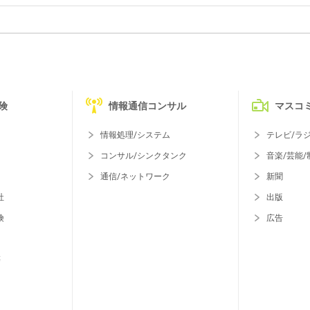
険
情報通信コンサル
マスコ
情報処理/システム
テレビ/ラ
コンサル/シンクタンク
音楽/芸能/
通信/ネットワーク
新聞
社
出版
険
広告
等