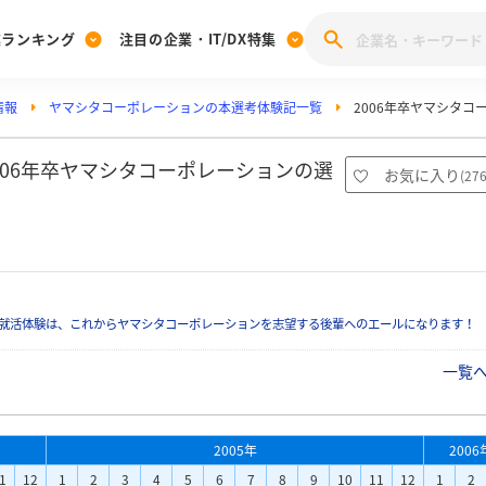
業ランキング
注目の企業・IT/DX特集
情報
ヤマシタコーポレーションの本選考体験記一覧
2006年卒ヤマシタ
注目の企業特集
みんなのIT業界新卒就職人気企業ランキング
みんな
[27卒] 本選考体験記投稿キャンペーン
28卒 注目企業特集
27卒 注目企業特集
みんなのDX企業就職ブランド調査
006年卒ヤマシタコーポレーションの選
お気に入り
(
27
注目のIT・DX企業特集
28卒 IT・DX企業特集
27卒 IT・DX企業特集
28卒
みんなのIT業界新卒就職人気企業ランキング
みんな
企業研究
就活体験は、これからヤマシタコーポレーションを志望する後輩へのエールになります！
一覧
2005年
2006
1
12
1
2
3
4
5
6
7
8
9
10
11
12
1
2