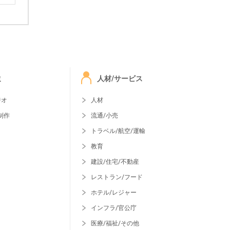
ミ
人材/サービス
ジオ
人材
制作
流通/小売
トラベル/航空/運輸
教育
建設/住宅/不動産
レストラン/フード
ホテル/レジャー
インフラ/官公庁
医療/福祉/その他