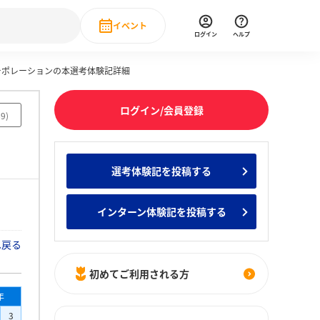
イベント
ログイン
ヘルプ
コーポレーションの本選考体験記詳細
Event
の新卒就職人気企業ランキング
みんなのインターン人気企業ランキン
直近のイベント一覧
ログイン/会員登録
69
)
もっと見る
 IT・DX現場社員インタビュー
選考体験記を投稿する
の新卒就職人気企業ランキング
みんなのインターン人気企業ランキン
インターン体験記を投稿する
へ戻る
初めてご利用される方
年
3