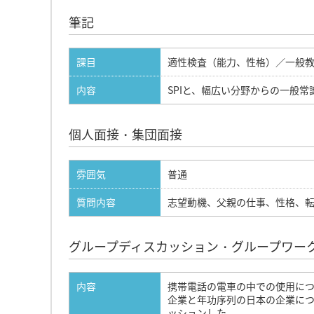
筆記
課目
適性検査（能力、性格）／一般
内容
SPIと、幅広い分野からの一般常
個人面接・集団面接
雰囲気
普通
質問内容
志望動機、父親の仕事、性格、
グループディスカッション・グループワー
内容
携帯電話の電車の中での使用に
企業と年功序列の日本の企業につ
ッションした。