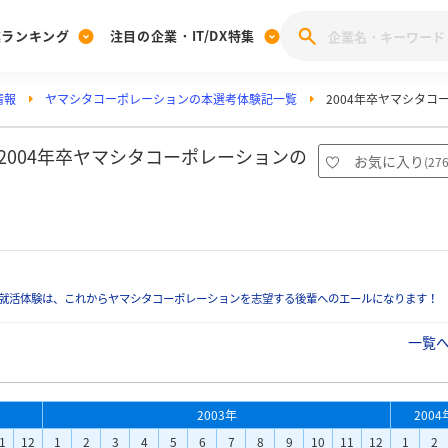
業ランキング
注目の企業・IT/DX特集
情報
ヤマシタコーポレーションの本選考体験記一覧
2004年卒ヤマシタ
注目の企業特集
みんなのIT業界新卒就職人気企業ランキング
みんな
[27卒] 本選考体験記投稿キャンペーン
28卒 注目企業特集
27卒 注目企業特集
みんなのDX企業就職ブランド調査
2004年卒ヤマシタコーポレーションの
お気に入り
(
27
注目のIT・DX企業特集
28卒 IT・DX企業特集
27卒 IT・DX企業特集
28卒
みんなのIT業界新卒就職人気企業ランキング
みんな
企業研究
就活体験は、これからヤマシタコーポレーションを志望する後輩へのエールになります！
一覧
2003年
2004
1
12
1
2
3
4
5
6
7
8
9
10
11
12
1
2