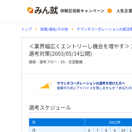
体験記投稿キャンペーン
人気企
トップ
医療/福祉/その他
ヤマシタコーポレーションの就活
Post
Ranking
PickUp
投稿する
ランキングを見る
注目の企業特集
＜業界幅広くエントリーし機会を増やす＞ 
選考対策(2003/05/14公開)
面接・選考フロー・ES・志望動機
Vote
投票する
ヤマシタコーポレーションの選考を受けた方へ
動画で知ろう！業界・
後輩のためにアドバイスを残しませんか？あなたの
選考スケジュール
年
2002年
月
6
7
8
9
10
1