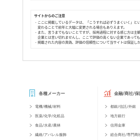
サイトからのご注意
・ここに掲載しているデータは、「こうすれば必ずうまくいく」と
変わることで前年と大幅に変更される場合もありえます。
・また、言うまでもないことですが、採用過程に対する感じ方は主
企業とは言い切れませんし、ここで評価の高くない企業であって
・掲載された内容の真偽、評価の信頼性について当サイトは保証し
各種メーカー
金融/商社/保
電機/機械/材料
都銀/信託/外銀
医薬/化学/化粧品
地方銀行
食品/水産/農林
信用金庫
繊維/アパレル服飾
総合商社/専門商