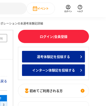
イベント
ログイン
ヘルプ
コーポレーションの本選考体験記詳細
Event
の新卒就職人気企業ランキング
みんなのインターン人気企業ランキン
直近のイベント一覧
ログイン/会員登録
69
)
もっと見る
 IT・DX現場社員インタビュー
選考体験記を投稿する
の新卒就職人気企業ランキング
みんなのインターン人気企業ランキン
インターン体験記を投稿する
へ戻る
初めてご利用される方
年
3