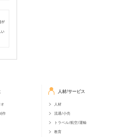
者が
しい
ミ
人材/サービス
ジオ
人材
制作
流通/小売
トラベル/航空/運輸
教育