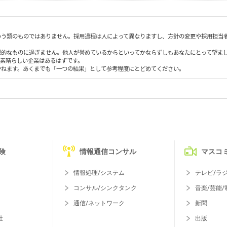
いう類のものではありません。採用過程は人によって異なりますし、方針の変更や採用担当
観的なものに過ぎません。他人が誉めているからといってかならずしもあなたにとって望ま
も素晴らしい企業はあるはずです。
かねます。あくまでも「一つの結果」として参考程度にとどめてください。
険
情報通信コンサル
マスコ
情報処理/システム
テレビ/ラ
コンサル/シンクタンク
音楽/芸能/
通信/ネットワーク
新聞
社
出版