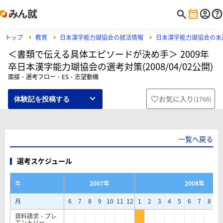
トップ
教育
日本漢字能力瑚協会の就活情報
日本漢字能力瑚協会の本
＜書類で伝える具体エピソードが決め手＞ 2009年
卒日本漢字能力瑚協会の選考対策(2008/04/02公開)
面接・選考フロー・ES・志望動機
お気に入り
(
1766
)
体験記を投稿する
一覧へ戻る
選考スケジュール
年
2007年
2008年
月
6
7
8
9
10
11
12
1
2
3
4
5
6
7
8
9
資料請求・プレ
エントリー