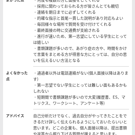
よかった点
・採用に関わっておられる方が皆さんとても親切
・連絡を期日までに必ずしてくれる
・的確な指示と首尾一貫した説明があり対応もよい
・毎回様々な場所で質問を受け付けてくれる
・最終面接の時に交通費が支給される
・進行が速いため、第一志望にしている学生にとって
は嬉しい
・書類課題が多いので、あがり症の方や、時間をかけ
て言葉をまとめる方が得意な方にとっては、自分の思
いを伝えるいい方法となる
・通過者以外は電話連絡がない(個人面接以降はありま
よくなかった
す)
点
・第一志望でない学生にとっては難しい面もあるかも
しれない
・短期間で書類課題が多いので大変(履歴書、ES、マ
トリクス、ワークシート、アンケート等)
自己分析だけでなく、過去自分がやってきたことをで
アドバイス
きるだけ詳しく伝えられるようにしておいたらいいと
思います。どこの企業も、個人面接以降は、提出書類
や返答から掘り下げる質問が増えると思います。