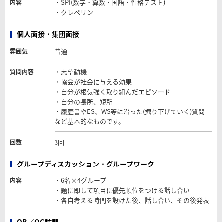
・SPI(数学・算数・国語・性格テスト)
内容
・クレペリン
個人面接・集団面接
普通
雰囲気
・志望動機
質問内容
・協会が社会に与える効果
・自分が根気強く取り組んだエピソード
・自分の長所、短所
・履歴書やES、WS等に沿った(掘り下げていく)質問
など基本的なものです。
3回
回数
グループディスカッション・グループワーク
・6名×4グループ
内容
・題に即して項目に優先順位をつける話し合い
・各自考える時間を設けた後、話し合い、その後発表
OB／OG訪問