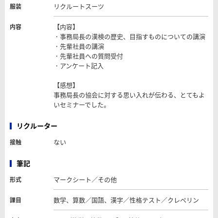
リクルートスーツ
服装
【内容】
内容
・事務局長の漢検の歴史、目指すものについての講演
・先輩社員の講演
・先輩社員への質問受付
・アンケート記入
【感想】
事務局長の協会に対する思い入れが伝わる、とてもよ
いセミナーでした。
リクルーター
ない
接触
筆記
マークシート／その他
形式
数学、算数／国語、漢字／性格テスト／クレペリン
課目