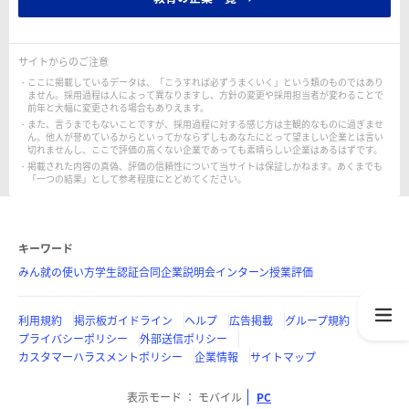
サイトからのご注意
ここに掲載しているデータは、「こうすれば必ずうまくいく」という類のものではあり
ません。採用過程は人によって異なりますし、方針の変更や採用担当者が変わることで
前年と大幅に変更される場合もありえます。
また、言うまでもないことですが、採用過程に対する感じ方は主観的なものに過ぎませ
ん。他人が誉めているからといってかならずしもあなたにとって望ましい企業とは言い
切れませんし、ここで評価の高くない企業であっても素晴らしい企業はあるはずです。
掲載された内容の真偽、評価の信頼性について当サイトは保証しかねます。あくまでも
「一つの結果」として参考程度にとどめてください。
キーワード
みん就の使い方
学生認証
合同企業説明会
インターン
授業評価
利用規約
掲示板ガイドライン
ヘルプ
広告掲載
グループ規約
プライバシーポリシー
外部送信ポリシー
カスタマーハラスメントポリシー
企業情報
サイトマップ
表示モード
モバイル
PC